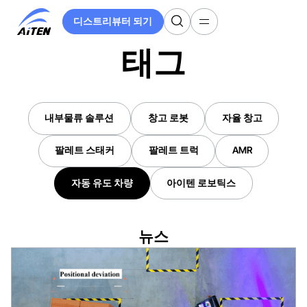
주
디스트리뷰터 되기
요
디스트리뷰터 되기
콘
태그
텐
츠
로
건
너
내부물류 솔루션
창고 로봇
자율 창고
내부물류 솔루션
창고 로봇
자율 창고
뛰
기
팔레트 스태커
팔레트 트럭
AMR
팔레트 스태커
팔레트 트럭
AMR
자동 유도 차량
아이텐 로보틱스
자동 유도 차량
아이텐 로보틱스
뉴스