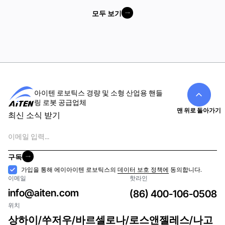
모두 보기
모두 보기
아이텐 로보틱스 경량 및 소형 산업용 핸들
링 로봇 공급업체
맨 위로 돌아가기
최신 소식 받기
이
메
일
구독
구독
수
가입을 통해 에이아이텐 로보틱스의
데이터 보호 정책에
동의합니다.
이메일
핫라인
락
info@aiten.com
(86) 400-106-0508
위치
상하이/쑤저우/바르셀로나/로스앤젤레스/나고