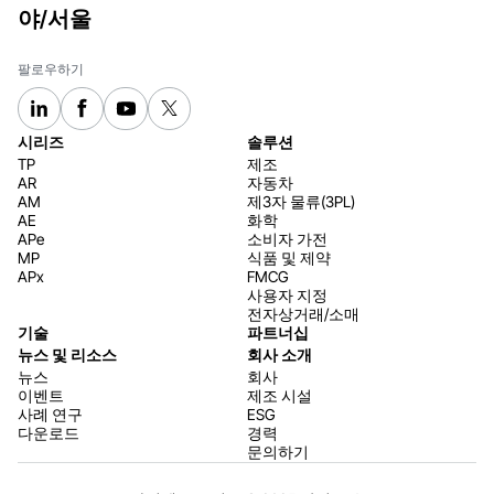
야/서울
팔로우하기
시리즈
솔루션
TP
제조
AR
자동차
AM
제3자 물류(3PL)
AE
화학
APe
소비자 가전
MP
식품 및 제약
APx
FMCG
사용자 지정
전자상거래/소매
기술
파트너십
뉴스 및 리소스
회사 소개
뉴스
회사
이벤트
제조 시설
사례 연구
ESG
다운로드
경력
문의하기