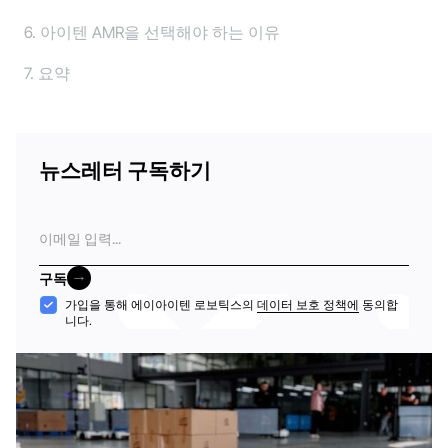
6. 아이텐 AMR을 선택해야 하는 이유
7. 요약
뉴스레터 구독하기
이
메
일
구독
구독
수
가입을 통해 에이아이텐 로보틱스의
데이터 보호 정책에
동의합
니다.
락