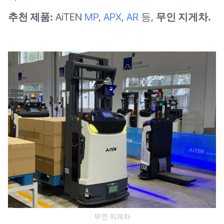
추천 제품:
AiTEN
MP
,
APX
,
AR
등,
무인 지게차.
무인 지게차