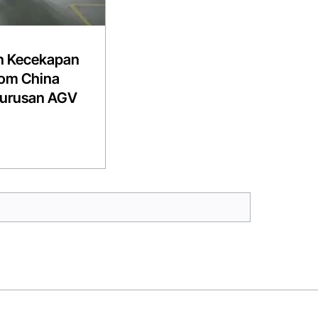
n Kecekapan
om China
gurusan AGV