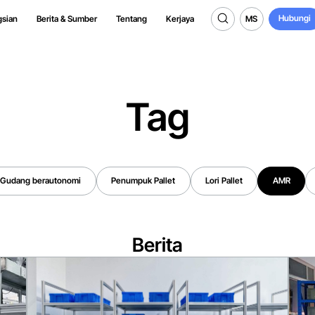
Hubungi
MS
gsian
Berita & Sumber
Tentang
Kerjaya
Hubungi
MS
Tag
Gudang berautonomi
Penumpuk Pallet
Lori Pallet
AMR
Gudang berautonomi
Penumpuk Pallet
Lori Pallet
AMR
Berita