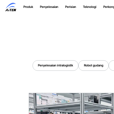
Langkau
Produk
Penyelesaian
Perisian
Teknologi
Perkon
ke
Kandungan
Utama
Penyelesaian intralogistik
Robot gudang
Penyelesaian intralogistik
Robot gudang