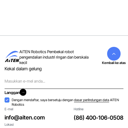
AiTEN Robotics Pembekal robot
pengendalian industri ringan dan berskala
kecil
Kembali ke atas
Kekal dalam gelung
E-
mel
Langgan
Langgan
Penerimaan
Dengan mendaftar, saya bersetuju dengan
dasar perlindungan data
AiTEN
Robotics
E-mel
Hotline
info@aiten.com
(86) 400-106-0508
Lokasi