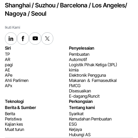
Shanghai / Suzhou / Barcelona / Los Angeles/
Nagoya / Seoul
Ikuti Kami
Siri
Penyelesaian
TP
Pembuatan
AR
Automotif
pagi
Logistik Pihak Ketiga (3PL)
AE
kimia
APe
Elektronik Pengguna
Ahli Parlimen
Makanan ＆ Farmaseutikal
APx
FMCG
Disesuaikan
E-dagang/Runcit
Teknologi
Perkongsian
Berita & Sumber
Tentang kami
Berita
Syarikat
Peristiwa
Kemudahan Pembuatan
Kajian kes
ESG
Muat turun
Kerjaya
Hubungi AS