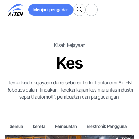
Langkau
Menjadi pengedar
ke
Menjadi pengedar
Kandungan
Utama
Kisah kejayaan
Kes
Temui kisah kejayaan dunia sebenar forklift autonomi AiTEN
Robotics dalam tindakan. Terokai kajian kes merentas industri
seperti automotif, pembuatan dan pergudangan.
Semua
kereta
Pembuatan
Elektronik Pengguna
M