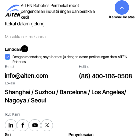
AiTEN Robotics Pembekal robot
pengendalian industri ringan dan berskala
kecil
Kembali ke atas
Kekal dalam gelung
E-
mel
Langgan
Langgan
Penerimaan
Dengan mendaftar, saya bersetuju dengan
dasar perlindungan data
AiTEN
Robotics
E-mel
Hotline
info@aiten.com
(86) 400-106-0508
Lokasi
Shanghai / Suzhou / Barcelona / Los Angeles/
Nagoya / Seoul
Ikuti Kami
Siri
Penyelesaian