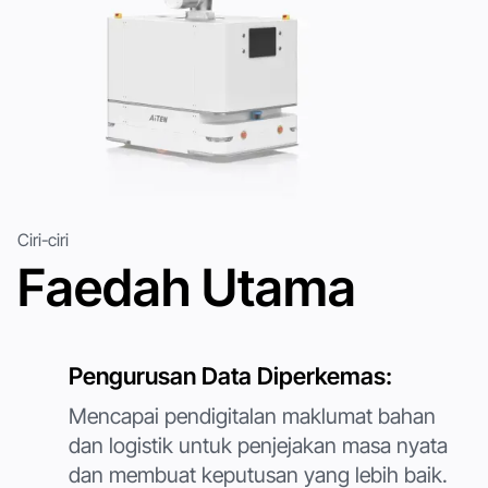
Nombor telefon
*
Negara / Wilayah
*
Nama syarikat
*
Ciri-ciri
Faedah Utama
Mesej
Dengan melanggan anda bersetuju dengan
Dasar Privasi
kami
Pengurusan Data Diperkemas:
dan memberikan persetujuan untuk menerima kemas kini
daripada syarikat kami.
Mencapai pendigitalan maklumat bahan
Hantar
dan logistik untuk penjejakan masa nyata
Hantar
dan membuat keputusan yang lebih baik.