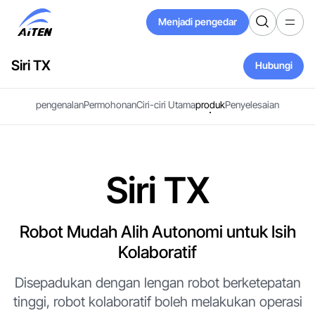
Langkau
Menjadi pengedar
ke
Menjadi pengedar
Kandungan
Utama
Siri TX
Hubungi
Hubungi
pengenalan
Permohonan
Ciri-ciri Utama
produk
Penyelesaian
Siri TX
Robot Mudah Alih Autonomi untuk Isih
Kolaboratif
Disepadukan dengan lengan robot berketepatan
tinggi, robot kolaboratif boleh melakukan operasi