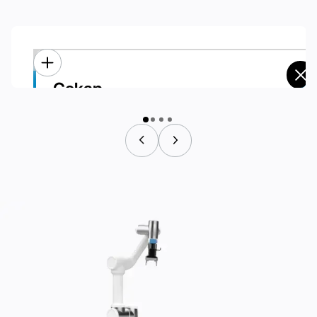
Cekap
Cekap
Operasi tanpa pemandu:
Produktiviti lancar tanpa memerlukan campur tangan manusia.
Masa Jalan Dilanjutkan:
Dilengkapi dengan stesen pengecas automatik untuk
keupayaan operasi 24/7, yang menghasilkan peningkatan
kecekapan sebanyak 50%.
nama pertama
*
E-mel Perniagaan
*