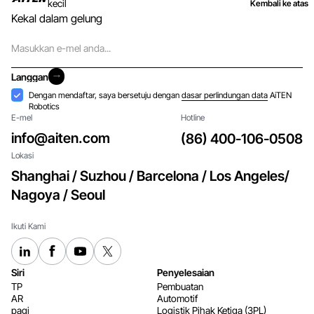
kecil
Kembali ke atas
Kekal dalam gelung
E-
mel
Langgan
Langgan
Penerimaan
Dengan mendaftar, saya bersetuju dengan
dasar perlindungan data
AiTEN
Robotics
E-mel
Hotline
info@aiten.com
(86) 400-106-0508
Lokasi
Shanghai / Suzhou / Barcelona / Los Angeles/
Nagoya / Seoul
Ikuti Kami
Siri
Penyelesaian
TP
Pembuatan
AR
Automotif
pagi
Logistik Pihak Ketiga (3PL)