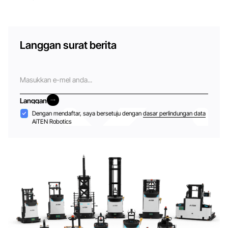
Langgan surat berita
E-
mel
Langgan
Langgan
Penerimaan
Dengan mendaftar, saya bersetuju dengan
dasar perlindungan data
AiTEN Robotics