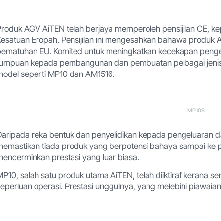
Produk AGV AiTEN telah berjaya memperoleh pensijilan CE, k
Kesatuan Eropah. Pensijilan ini mengesahkan bahawa produk
pematuhan EU. Komited untuk meningkatkan kecekapan pengel
tumpuan kepada pembangunan dan pembuatan pelbagai jenis r
model seperti MP10 dan AM1516.
MP10S
Daripada reka bentuk dan penyelidikan kepada pengeluaran 
memastikan tiada produk yang berpotensi bahaya sampai ke p
mencerminkan prestasi yang luar biasa.
MP10, salah satu produk utama AiTEN, telah diiktiraf kerana s
keperluan operasi. Prestasi unggulnya, yang melebihi piawaian 