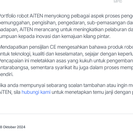
MP10
Portfolio robot AiTEN menyokong pelbagai aspek proses pen
pemunggahan, pengisihan, pengedaran, sub-pemasangan da
hadapan, AiTEN merancang untuk meningkatkan pelaburan d
tumpuan kepada inovasi dan kemajuan kilang pintar.
Mendapatkan pensijilan CE mengesahkan bahawa produk rob
untuk teknologi, kualiti dan keselamatan, sejajar dengan kepe
Pencapaian ini meletakkan asas yang kukuh untuk pengemban
antarabangsa, sementara syarikat itu juga dalam proses me
endiri.
Jika anda mempunyai sebarang soalan tambahan atau ingin men
AiTEN, sila
hubungi kami
untuk menetapkan temu janji dengan 
8 Oktober 2024