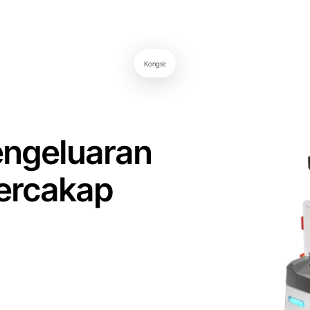
Kongsi:
ngeluaran
ercakap