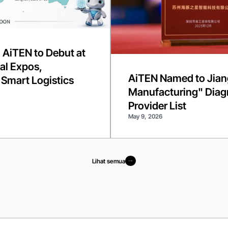
 AiTEN to Debut at
al Expos,
AiTEN Named to Jiang
 Smart Logistics
Manufacturing" Diagn
Provider List
May 9, 2026
Lihat semua
Lihat semua