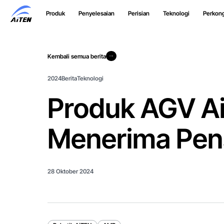
Langkau
Produk
Penyelesaian
Perisian
Teknologi
Perkon
ke
Kandungan
Utama
Kembali semua berita
Kembali semua berita
2024
Berita
Teknologi
Produk AGV Ai
Menerima Pens
28 Oktober 2024