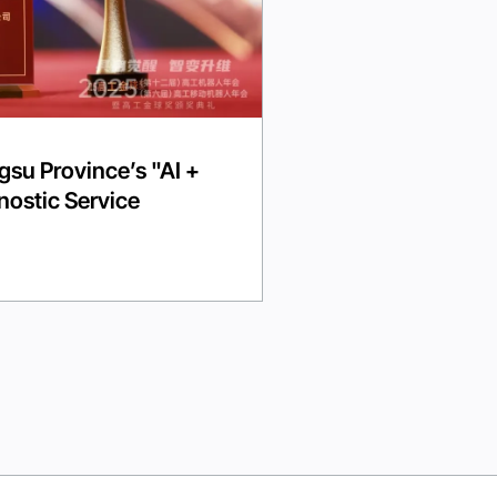
su Province’s "AI +
ostic Service