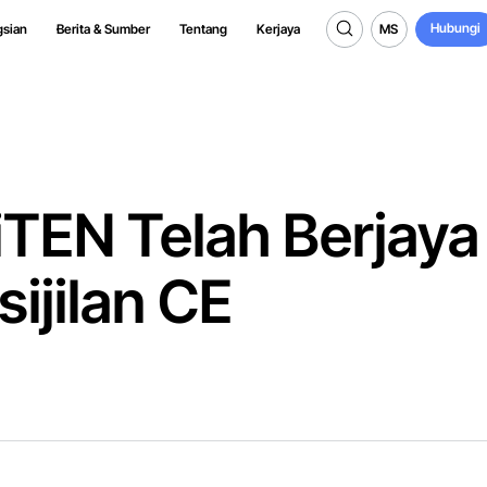
Hubungi
MS
gsian
Berita & Sumber
Tentang
Kerjaya
Hubungi
MS
TEN Telah Berjaya
ijilan CE