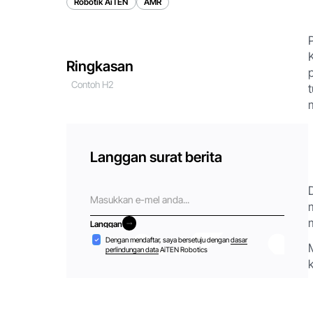
Robotik AiTEN
AMR
Ringkasan
Contoh H2
Langgan surat berita
E-
mel
Langgan
Langgan
Penerimaan
Dengan mendaftar, saya bersetuju dengan
dasar
perlindungan data
AiTEN Robotics