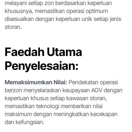
melayani setiap zon berdasarkan keperluan
khususnya, memastikan operasi optimum
disesuaikan dengan keperluan unik setiap jenis
storan.
Faedah Utama
Penyelesaian:
Memaksimumkan Nilai:
Pendekatan operasi
berzon menyelaraskan keupayaan AGV dengan
keperluan khusus setiap kawasan storan,
memastikan teknologi memberikan nilai
maksimum dengan meningkatkan kecekapan
dan kefungsian.