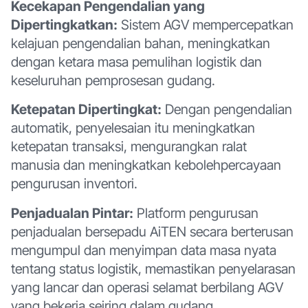
Kecekapan Pengendalian yang
Dipertingkatkan:
Sistem AGV mempercepatkan
kelajuan pengendalian bahan, meningkatkan
dengan ketara masa pemulihan logistik dan
keseluruhan pemprosesan gudang.
Ketepatan Dipertingkat:
Dengan pengendalian
automatik, penyelesaian itu meningkatkan
ketepatan transaksi, mengurangkan ralat
manusia dan meningkatkan kebolehpercayaan
pengurusan inventori.
Penjadualan Pintar:
Platform pengurusan
penjadualan bersepadu AiTEN secara berterusan
mengumpul dan menyimpan data masa nyata
tentang status logistik, memastikan penyelarasan
yang lancar dan operasi selamat berbilang AGV
yang bekerja seiring dalam gudang.