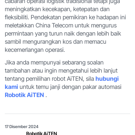
cabaran operasi logistik tradisional tetapi juga
meningkatkan kecekapan, ketepatan dan
fleksibiliti. Pendekatan pemikiran ke hadapan ini
meletakkan China Telecom untuk mengurus
permintaan yang turun naik dengan lebih baik
sambil mengurangkan kos dan memacu
kecemerlangan operasi.
Jika anda mempunyai sebarang soalan
tambahan atau ingin mengetahui lebih lanjut
tentang pemilihan robot AiTEN, sila
hubungi
kami
untuk temu janji dengan pakar automasi
Robotik AiTEN
.
17 Disember 2024
Robotik AiTEN