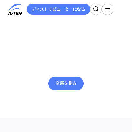
メ
ディストリビューターになる
イ
ディストリビューターになる
ン
コ
ン
テ
AITEN Roboticsで
ン
ツ
へ
の仕事
ス
キ
ッ
空席を見る
プ
空席を見る