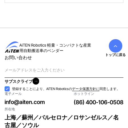
AiTEN Robotics 軽量・コンパクトな産業
用自動搬送車のベンダー
トップに戻る
お問い合わせ
電
子
メ
サブスクライブ
ー
サブスクライブ
受
登録することにより、AiTEN Roboticsの
データ保護方針に
同意します。
ル
電子メール
ホットライン
け
入
info@aiten.com
(86) 400-106-0508
れ
所在地
上海／蘇州／バルセロナ／ロサンゼルス／名
古屋／ソウル