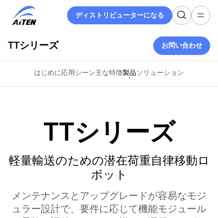
メ
ディストリビューターになる
イ
ディストリビューターになる
ン
コ
TTシリーズ
お問い合わせ
ン
お問い合わせ
テ
ン
はじめに
応用シーン
主な特徴
製品
ソリューション
ツ
へ
ス
キ
TTシリーズ
ッ
プ
軽量輸送のための潜在荷重自律移動ロ
ボット
メンテナンスとアップグレードが容易なモジ
ュラー設計で、要件に応じて機能モジュール