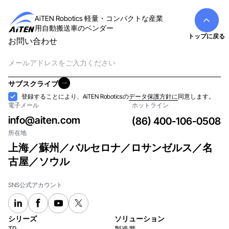
AiTEN Robotics 軽量・コンパクトな産業
用自動搬送車のベンダー
トップに戻る
お問い合わせ
電
子
メ
サブスクライブ
ー
サブスクライブ
受
登録することにより、AiTEN Roboticsの
データ保護方針に
同意します。
ル
電子メール
ホットライン
け
入
info@aiten.com
(86) 400-106-0508
れ
所在地
上海／蘇州／バルセロナ／ロサンゼルス／名
古屋／ソウル
SNS公式アカウント
シリーズ
ソリューション