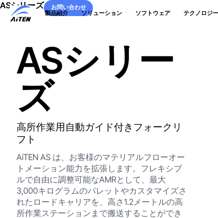
ASシリーズ
メ
お問い合わせ
製品紹介
ソリューション
ソフトウェア
テクノロジ
イ
お問い合わせ
ン
コ
ASシリー
ン
テ
ン
ツ
ズ
へ
ス
キ
ッ
プ
高所作業用自動ガイド付きフォークリ
フト
AiTEN AS は、お客様のマテリアルフローオー
トメーション能力を拡張します。フレキシブ
ルで自由に調整可能なAMRとして、最大
3,000キログラムのパレットやカスタマイズさ
れたロードキャリアを、高さ1.2メートルの高
所作業ステーションまで搬送することができ