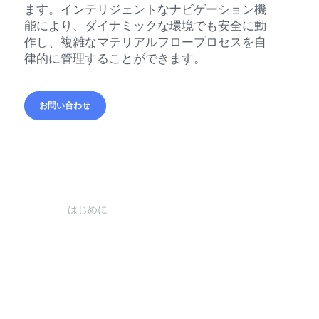
ます。インテリジェントなナビゲーション機
能により、ダイナミックな環境でも安全に動
作し、複雑なマテリアルフロープロセスを自
律的に管理することができます。
お問い合わせ
お問い合わせ
はじめに
はじめに
AiTEN ASシリーズは、コンパクトなモジュール設計を
とする最新鋭の無人搬送フォークリフト（AGF）です。A
シリーズは、レーザーSLAMナビゲーションと一体化し