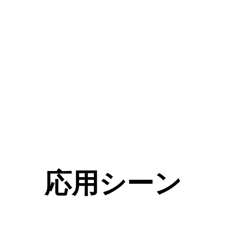
害
的
応用シーン