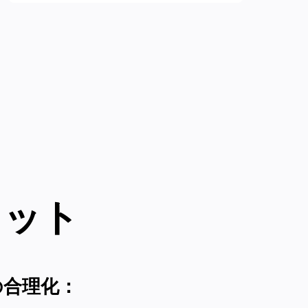
リット
の合理化：