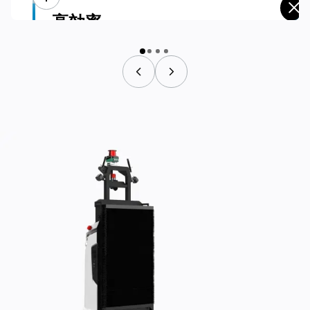
高効率
24時間自律走行：
24時間連続稼動で、人の手を煩わせることなくシームレスな
生産性を確保。
急速自動充電＆ランタイム延長：
2時間の急速自動充電で最大6時間駆動。
ファーストネーム
ビジネス
E
メール
電話番号
国 / 地域