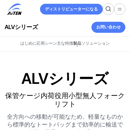
メ
ディストリビューターになる
イ
ディストリビューターになる
ン
コ
ALVシリーズ
お問い合わせ
ン
お問い合わせ
テ
ン
はじめに
応用シーン
主な特徴
製品
ソリューション
ツ
へ
ス
キ
ALVシリーズ
ッ
プ
保管ケージ内荷役用小型無人フォーク
リフト
全方向への移動が可能なため、軽量なものか
ら標準的なトートバッグまで効率的に輸送で