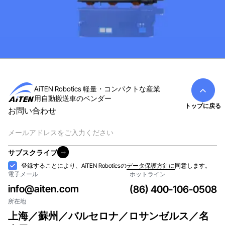
AiTEN Robotics 軽量・コンパクトな産業
用自動搬送車のベンダー
トップに戻る
お問い合わせ
電
子
メ
サブスクライブ
ー
サブスクライブ
受
登録することにより、AiTEN Roboticsの
データ保護方針に
同意します。
ル
電子メール
ホットライン
け
入
info@aiten.com
(86) 400-106-0508
れ
所在地
上海／蘇州／バルセロナ／ロサンゼルス／名