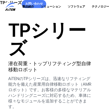
TPシリーズ
メ
お問い合わせ
製品紹介
ソリューション
ソフトウェア
テクノロジ
イ
お問い合わせ
ン
コ
TPシリー
ン
テ
ン
ツ
ズ
へ
ス
キ
ッ
プ
潜在荷重・トップリフティング型自律
移動ロボット
AiTENのTPシリーズは、迅速なリフティング
能力を備えた産業用自律移動ロボット（AMR
ロボット）です。お客様の多様なマテリアル
ハンドリングニーズに対応するため、車体に
様々なモジュールを追加することができま
す。