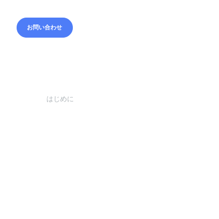
お問い合わせ
お問い合わせ
はじめに
はじめに
AiTEN TPシリーズは、最先端の自律移動ロボット（AM
で、精巧なモジュール設計が特徴です。TPシリーズは、
央に配置された二重差動輪のシャーシシステムと、トッ
リフト機構を採用しています。さらに、AiTENの最新レ
ザーSLAMナビゲーション技術を組み合わせることで、
律的なナビゲーションと障害物回避が可能となり、複雑
工業環境でも柔軟かつ効率的な作業を実現します。