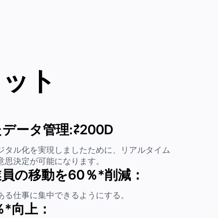
リット
データ管理:⇄200D
ジタル化を実現しましたために、リアルタイム
意思決定が可能になります。
員の移動を60％*削減：
ある仕事に集中できるようにする。
％*向上：