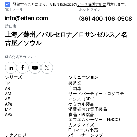
サブスクライブ
受
登録することにより、AiTEN Roboticsの
データ保護方針に
同意します。
ル
電子メール
ホットライン
け
入
info@aiten.com
(86) 400-106-0508
れ
所在地
上海／蘇州／バルセロナ／ロサンゼルス／名
古屋／ソウル
SNS公式アカウント
シリーズ
ソリューション
TP
製造業
AR
自動車
AM
サードパーティー・ロジステ
AE
ィクス（3PL）
APe
ケミカル製品
MP
消費者向け電子製品
APx
食品・医薬品
エフエムシージー（FMCG)
カスタマイズ
Eコマース/小売
テクノロジー
パートナーシップ