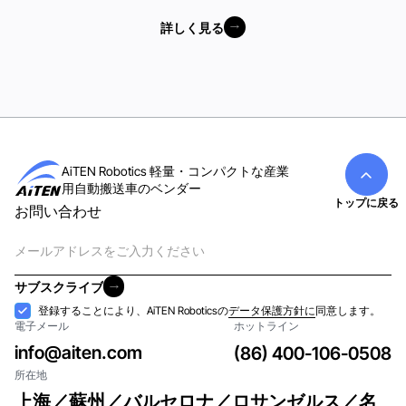
詳しく見る
詳しく見る
AiTEN Robotics 軽量・コンパクトな産業
用自動搬送車のベンダー
トップに戻る
お問い合わせ
電
子
メ
サブスクライブ
ー
サブスクライブ
受
登録することにより、AiTEN Roboticsの
データ保護方針に
同意します。
ル
電子メール
ホットライン
け
入
info@aiten.com
(86) 400-106-0508
れ
所在地
上海／蘇州／バルセロナ／ロサンゼルス／名