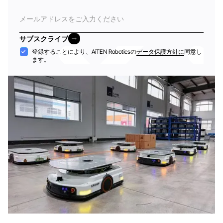
電
子
メ
サブスクライブ
ー
サブスクライブ
受
登録することにより、AiTEN Roboticsの
データ保護方針に
同意し
ル
ます。
け
入
れ