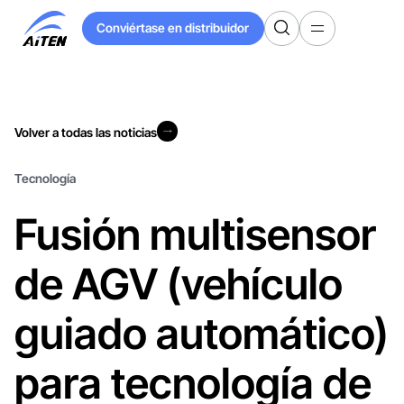
Ir
Conviértase en distribuidor
al
Conviértase en distribuidor
contenido
principal
Volver a todas las noticias
Volver a todas las noticias
Tecnología
Fusión multisensor
de AGV (vehículo
guiado automático)
para tecnología de