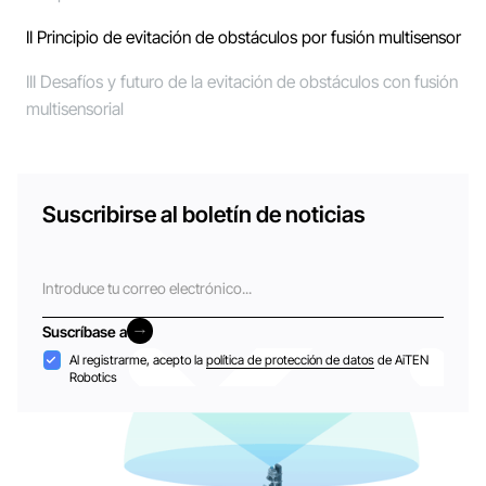
II Principio de evitación de obstáculos por fusión multisensor
III Desafíos y futuro de la evitación de obstáculos con fusión
multisensorial
Suscribirse al boletín de noticias
Correo
electrónico
Suscríbase a
Suscríbase a
Aceptación
Al registrarme, acepto la
política de protección de datos
de AiTEN
Robotics