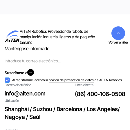
AiTEN Robotics Proveedor de robots de
manipulación industrial ligeros y de pequeño
tamaño
Volver arriba
Manténgase informado
Correo
electrónico
Suscríbase a
Suscríbase a
Aceptación
Al registrarme, acepto la
política de protección de datos
de AiTEN Robotics
Correo electrónico
Línea directa
info@aiten.com
(86) 400-106-0508
Ubicación
Shanghái / Suzhou / Barcelona / Los Ángeles/
Nagoya / Seúl