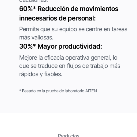
60%* Reducción de movimientos
innecesarios de personal:
Nombre de la empresa
*
Permita que su equipo se centre en tareas
más valiosas.
Mensaje
30%* Mayor productividad:
Mejore la eficacia operativa general, lo
Al suscribirse, acepta nuestra
Política de privacidad
y brinda su
que se traduce en flujos de trabajo más
consentimiento para recibir actualizaciones de nuestra empresa.
rápidos y fiables.
Enviar
Enviar
* Basado en la prueba de laboratorio AiTEN
Productos