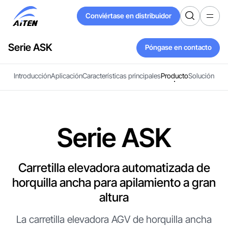
Ir
Conviértase en distribuidor
al
Conviértase en distribuidor
contenido
principal
Serie ASK
Póngase en contacto
Póngase en contacto
Introducción
Aplicación
Características principales
Producto
Solución
Serie ASK
Carretilla elevadora automatizada de
horquilla ancha para apilamiento a gran
altura
La carretilla elevadora AGV de horquilla ancha