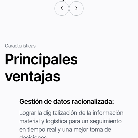
Funcionamiento continuo las 24 horas del día, lo que garantiza
una productividad sin fisuras y sin necesidad de intervención
humana.
Carga automática rápida y autonomía
prolongada:
Carga automática rápida de 2 horas para hasta 6 horas de
Características
duración.
Principales
Nombre
*
ventajas
Correo electrónico
profesional
Gestión de datos racionalizada:
Número de teléfono
*
Lograr la digitalización de la información
material y logística para un seguimiento
País / Región
*
en tiempo real y una mejor toma de
decisiones.