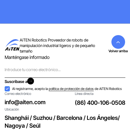
AiTEN Robotics Proveedor de robots de
manipulación industrial ligeros y de pequeño
tamaño
Volver arriba
Manténgase informado
Correo
electrónico
Suscríbase a
Suscríbase a
Aceptación
Al registrarme, acepto la
política de protección de datos
de AiTEN Robotics
Correo electrónico
Línea directa
info@aiten.com
(86) 400-106-0508
Ubicación
Shanghái / Suzhou / Barcelona / Los Ángeles/
Nagoya / Seúl