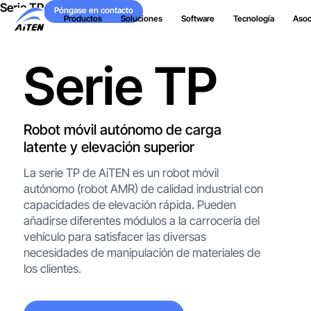
Serie TP
Ir
Póngase en contacto
Productos
Soluciones
Software
Tecnología
Asoc
al
Póngase en contacto
contenido
principal
Serie TP
Robot móvil autónomo de carga
latente y elevación superior
La serie TP de AiTEN es un robot móvil
autónomo (robot AMR) de calidad industrial con
capacidades de elevación rápida. Pueden
añadirse diferentes módulos a la carrocería del
vehículo para satisfacer las diversas
necesidades de manipulación de materiales de
los clientes.