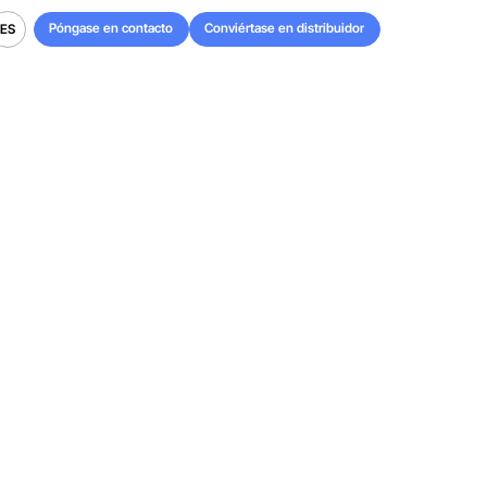
Póngase en contacto
Conviértase en distribuidor
ES
Póngase en contacto
Conviértase en distribuidor
ES