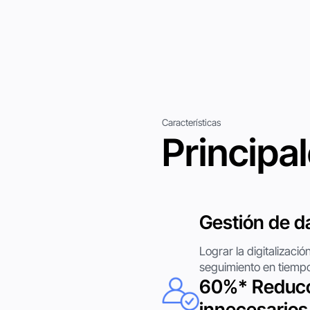
Características
Principa
Gestión de da
Lograr la digitalizació
seguimiento en tiempo
60%* Reducc
innecesarios