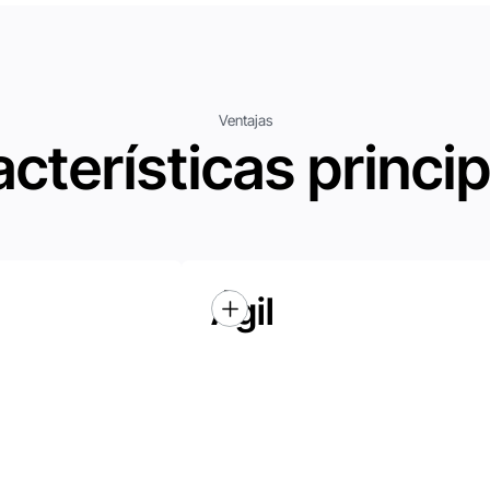
Ventajas
cterísticas princi
Ágil