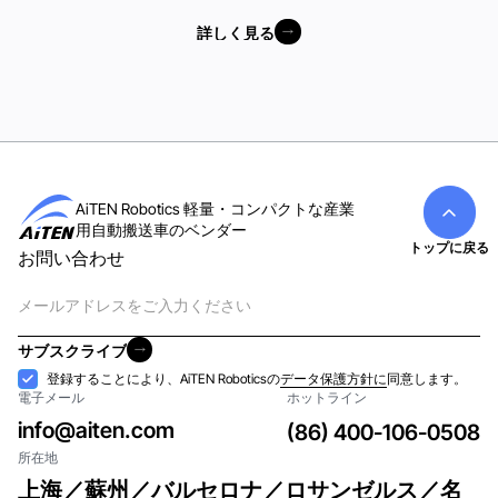
詳しく見る
詳しく見る
AiTEN Robotics 軽量・コンパクトな産業
用自動搬送車のベンダー
トップに戻る
お問い合わせ
電
子
メ
サブスクライブ
ー
サブスクライブ
受
登録することにより、AiTEN Roboticsの
データ保護方針に
同意します。
ル
電子メール
ホットライン
け
入
info@aiten.com
(86) 400-106-0508
れ
所在地
上海／蘇州／バルセロナ／ロサンゼルス／名