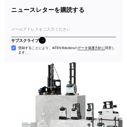
ニュースレターを購読する
電
子
メ
サブスクライブ
ー
サブスクライブ
受
登録することにより、AiTEN Roboticsの
データ保護方針に
同意し
ル
ます。
け
入
れ