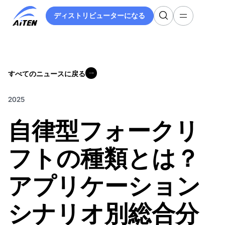
メ
ディストリビューターになる
イ
ディストリビューターになる
ン
コ
ン
テ
すべてのニュースに戻る
ン
すべてのニュースに戻る
ツ
へ
2025
ス
自律型フォークリ
キ
ッ
プ
フトの種類とは？
アプリケーション
シナリオ別総合分