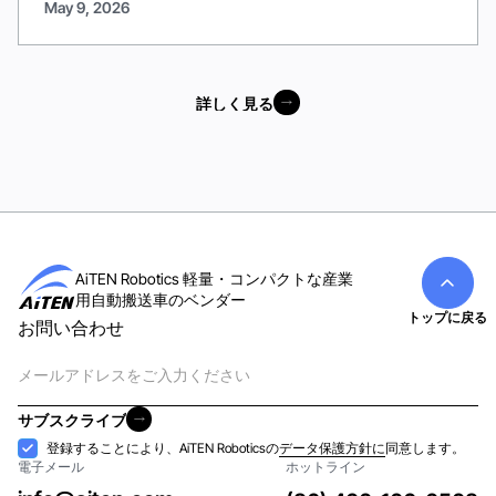
May 9, 2026
詳しく見る
詳しく見る
AiTEN Robotics 軽量・コンパクトな産業
用自動搬送車のベンダー
トップに戻る
お問い合わせ
電
子
メ
サブスクライブ
ー
サブスクライブ
受
登録することにより、AiTEN Roboticsの
データ保護方針に
同意します。
ル
電子メール
ホットライン
け
入