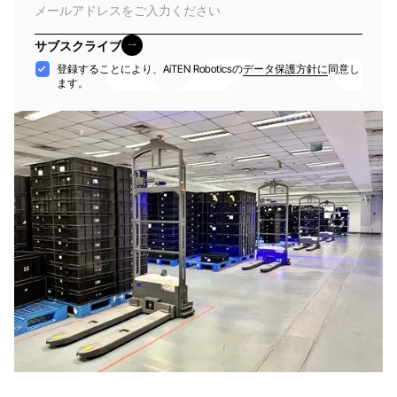
子
メ
サブスクライブ
ー
サブスクライブ
受
登録することにより、AiTEN Roboticsの
データ保護方針に
同意し
ル
ます。
け
入
れ