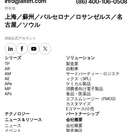
info@aiten.com
(86) 400-106-0508
れ
所在地
上海／蘇州／バルセロナ／ロサンゼルス／名
古屋／ソウル
SNS公式アカウント
シリーズ
ソリューション
TP
製造業
AR
自動車
AM
サードパーティー・ロジステ
AE
ィクス（3PL）
APe
ケミカル製品
MP
消費者向け電子製品
APx
食品・医薬品
エフエムシージー（FMCG)
カスタマイズ
Eコマース/小売
テクノロジー
パートナーシップ
ニュース＆リソース
会社概要
ニュース
会社概要
イベント
製造施設