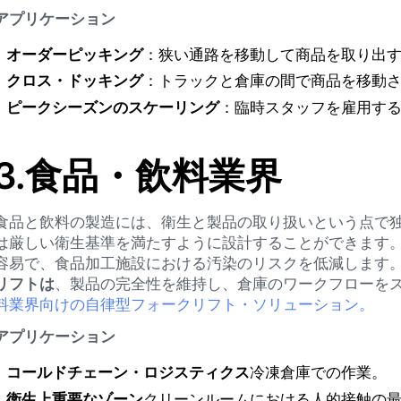
アプリケーション
オーダーピッキング
：狭い通路を移動して商品を取り出
クロス・ドッキング
：トラックと倉庫の間で商品を移動
ピークシーズンのスケーリング
：臨時スタッフを雇用す
3.
食品・飲料業界
食品と飲料の製造には、衛生と製品の取り扱いという点で
は厳しい衛生基準を満たすように設計することができます
容易で、食品加工施設における汚染のリスクを低減します
リフトは
、製品の完全性を維持し、倉庫のワークフローを
料業界向けの自律型フォークリフト・ソリューション。
アプリケーション
コールドチェーン・ロジスティクス
冷凍倉庫での作業。
衛生上重要なゾーン
クリーンルームにおける人的接触の