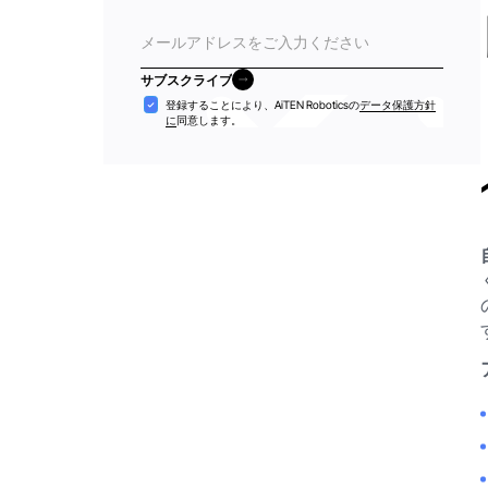
電
子
メ
サブスクライブ
ー
サブスクライブ
受
登録することにより、AiTEN Roboticsの
データ保護方針
ル
に
同意します。
け
入
れ