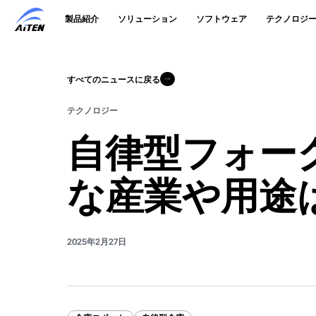
メ
製品紹介
ソリューション
ソフトウェア
テクノロジ
イ
ン
コ
ン
テ
すべてのニュースに戻る
すべてのニュースに戻る
ン
ツ
テクノロジー
へ
ス
自律型フォー
キ
ッ
プ
な産業や用途
2025年2月27日