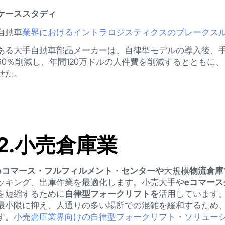
ケーススタディ
自動車
業界におけるイントラロジスティクスのブレークス
ある大手自動車部品メーカーは、自律型モデルの導入後、
60％削減し、年間120万ドルの人件費を削減するとともに、
せた。
2.小売倉庫業
eコマース・フルフィルメント・センターや
大規模
物流倉庫
ッキング、出庫作業を最適化します。小売大手や
eコマース
を短縮するために
自律型フォークリフトを
活用しています
最小限に抑え、人通りの多い場所での混雑を緩和するため、2
す。
小売倉庫業界向けの自律型フォークリフト・ソリュー