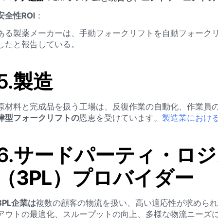
安全性ROI
：
ある製薬メーカーは、手動フォークリフトを自動フォークリ
したと報告している。
5.
製造
原材料と完成品を扱う工場は、反復作業の自動化、作業員
律型フォークリフトの
恩恵を受けています。
製造業におけ
6.
サードパーティ・ロジ
（3PL）プロバイダー
3PL企業は
複数の顧客の物流を扱い、高い適応性が求めら
アウトの最適化、スループットの向上、多様な物流ニーズ