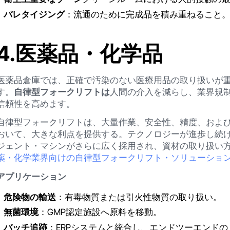
パレタイジング
：流通のために完成品を積み重ねること
4.医薬品・化学品
医薬品倉庫では、正確で汚染のない医療用品の取り扱いが
す。
自律型フォークリフトは
人間の介入を減らし、業界規
信頼性を高めます。
自律型フォークリフトは、大量作業、安全性、精度、およ
おいて、大きな利点を提供する。テクノロジーが進歩し続
ジェント・マシンがさらに広く採用され、資材の取り扱い
薬・化学業界向けの自律型フォークリフト・ソリューショ
アプリケーション
危険物の輸送
：有毒物質または引火性物質の取り扱い。
無菌環境
：GMP認定施設へ原料を移動。
バッチ追跡
：ERPシステムと統合し、エンドツーエンド