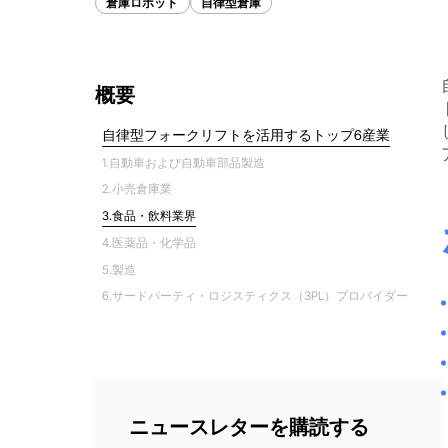
倉庫ロボット
自律型倉庫
概要
自律型フォークリフトを活用するトップ6産業
1.自動車および自動車部品製造
2.小売倉庫業
3.食品・飲料業界
4.医薬品・化学品
5.製造
6.サードパーティ・ロジスティクス（3PL）プロバイダー
ニュースレターを購読する