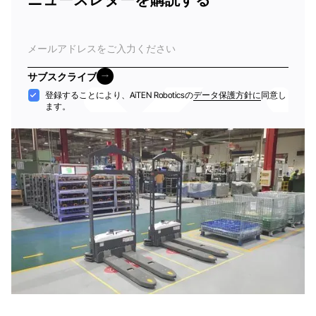
電
子
メ
サブスクライブ
ー
サブスクライブ
受
登録することにより、AiTEN Roboticsの
データ保護方針に
同意し
ル
ます。
け
入
れ