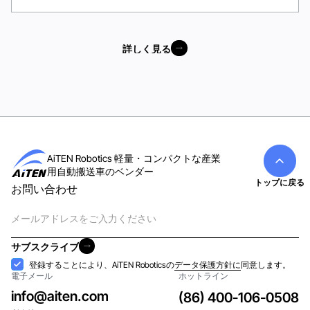
詳しく見る
詳しく見る
AiTEN Robotics 軽量・コンパクトな産業
用自動搬送車のベンダー
トップに戻る
お問い合わせ
電
子
メ
サブスクライブ
ー
サブスクライブ
受
登録することにより、AiTEN Roboticsの
データ保護方針に
同意します。
ル
電子メール
ホットライン
け
入
info@aiten.com
(86) 400-106-0508
れ