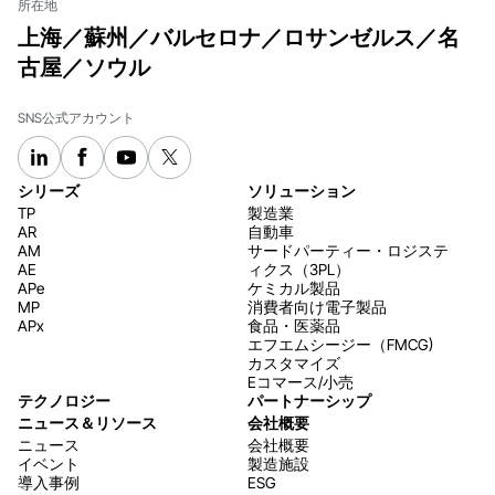
所在地
上海／蘇州／バルセロナ／ロサンゼルス／名
古屋／ソウル
SNS公式アカウント
シリーズ
ソリューション
TP
製造業
AR
自動車
AM
サードパーティー・ロジステ
AE
ィクス（3PL）
APe
ケミカル製品
MP
消費者向け電子製品
APx
食品・医薬品
エフエムシージー（FMCG)
カスタマイズ
Eコマース/小売
テクノロジー
パートナーシップ
ニュース＆リソース
会社概要
ニュース
会社概要
イベント
製造施設
導入事例
ESG