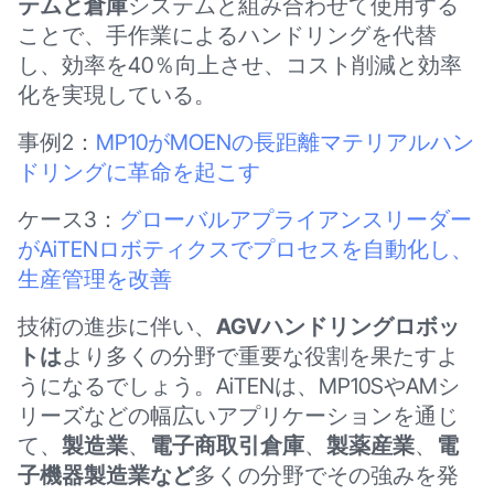
テムと倉庫
システムと組み合わせて使用する
ことで、手作業によるハンドリングを代替
し、効率を40％向上させ、コスト削減と効率
化を実現している。
事例2：
MP10がMOENの長距離マテリアルハン
ドリングに革命を起こす
ケース3：
グローバルアプライアンスリーダー
がAiTENロボティクスでプロセスを自動化し、
生産管理を改善
技術の進歩に伴い、
AGVハンドリングロボッ
トは
より多くの分野で重要な役割を果たすよ
うになるでしょう。AiTENは、MP10SやAMシ
リーズなどの幅広いアプリケーションを通じ
て、
製造業
、
電子商取引倉庫
、
製薬産業
、
電
子機器製造業など
多くの分野でその強みを発