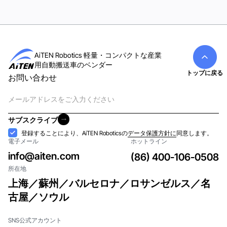
AiTEN Robotics 軽量・コンパクトな産業
用自動搬送車のベンダー
トップに戻る
お問い合わせ
電
子
メ
サブスクライブ
ー
サブスクライブ
受
登録することにより、AiTEN Roboticsの
データ保護方針に
同意します。
ル
電子メール
ホットライン
け
入
info@aiten.com
(86) 400-106-0508
れ
所在地
上海／蘇州／バルセロナ／ロサンゼルス／名
古屋／ソウル
SNS公式アカウント