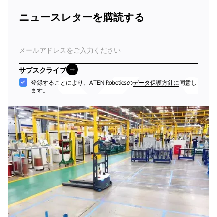
ニュースレターを購読する
電
子
メ
サブスクライブ
ー
サブスクライブ
受
登録することにより、AiTEN Roboticsの
データ保護方針に
同意し
ル
ます。
け
入
れ