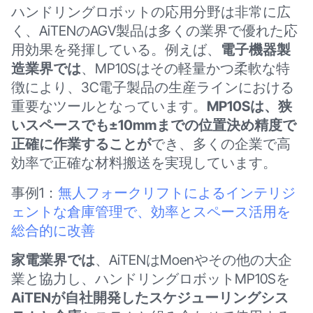
ハンドリングロボットの応用分野は非常に広
く、AiTENのAGV製品は多くの業界で優れた応
用効果を発揮している。例えば、
電子機器製
造業界では
、MP10Sはその軽量かつ柔軟な特
徴により、3C電子製品の生産ラインにおける
重要なツールとなっています。
MP10Sは、狭
いスペースでも±10mmまでの位置決め精度で
正確に作業することが
でき、多くの企業で高
効率で正確な材料搬送を実現しています。
事例1：
無人フォークリフトによるインテリジ
ェントな倉庫管理で、効率とスペース活用を
総合的に改善
家電業界では
、AiTENはMoenやその他の大企
業と協力し、ハンドリングロボットMP10Sを
AiTENが自社開発したスケジューリングシス