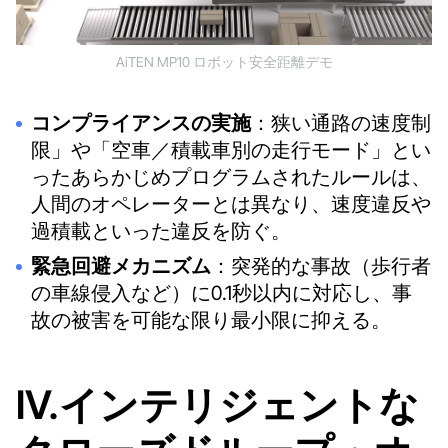
AiTEN MP10 ロボット安全距離デモ
コンプライアンスの実施
：狭い通路の速度制
限」や「空車／積載車別の走行モード」とい
ったあらかじめプログラムされたルールは、
人間のオペレーターとは異なり、速度違反や
過積載といった違反を防ぐ。
緊急回避メカニズム
：突発的な事故（歩行者
の車線侵入など）に0.1秒以内に対応し、事
故の被害を可能な限り最小限に抑える。
IV.インテリジェントな