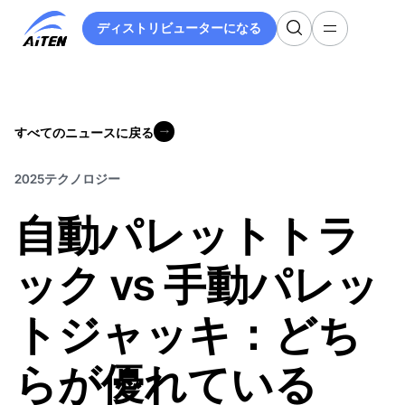
メ
ディストリビューターになる
イ
ディストリビューターになる
ン
コ
ン
テ
すべてのニュースに戻る
ン
すべてのニュースに戻る
ツ
へ
2025
テクノロジー
ス
自動パレットトラ
キ
ッ
プ
ック vs 手動パレッ
トジャッキ：どち
らが優れている