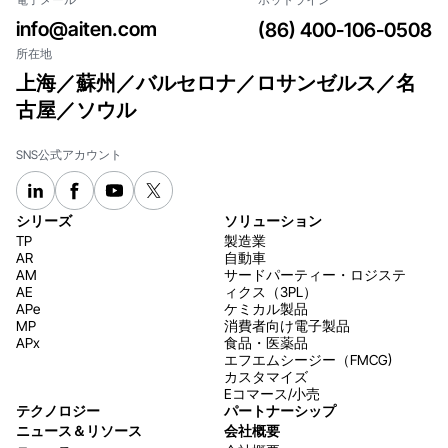
け
入
info@aiten.com
(86) 400-106-0508
れ
所在地
上海／蘇州／バルセロナ／ロサンゼルス／名
古屋／ソウル
SNS公式アカウント
シリーズ
ソリューション
TP
製造業
AR
自動車
AM
サードパーティー・ロジステ
AE
ィクス（3PL）
APe
ケミカル製品
MP
消費者向け電子製品
APx
食品・医薬品
エフエムシージー（FMCG)
カスタマイズ
Eコマース/小売
テクノロジー
パートナーシップ
ニュース＆リソース
会社概要