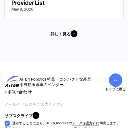
Provider List
May 9, 2026
詳しく見る
詳しく見る
AiTEN Robotics 軽量・コンパクトな産業
用自動搬送車のベンダー
トップに戻る
お問い合わせ
電
子
メ
サブスクライブ
ー
サブスクライブ
受
登録することにより、AiTEN Roboticsの
データ保護方針に
同意します。
ル
電子メール
ホットライン