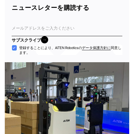
ニュースレターを購読する
電
子
メ
サブスクライブ
ー
サブスクライブ
受
登録することにより、AiTEN Roboticsの
データ保護方針に
同意し
ル
ます。
け
入
れ