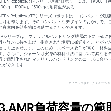
AiTEN RoboticsのTPシリーズ移動ロボットには、
TP30、TP
600kg、1000kg、1500kgの耐荷重がある。
AiTEN RoboticsのTPシリーズロボットは、コンパク
性能を誇ります。そのコンパクトなデザインのおかげで、
や倉庫内を効率的に移動することができます。
TPシリーズは、マテリアルハンドリング機器の下に正確に
料を静かに持ち上げ、指定された場所に搬送することがで
幅に向上させます。このため、スペース要件が高く、材料
す。さらに、シャーシは実際の材料寸法に基づいて異なる
様で個別化されたマテリアルハンドリングのニーズに合わ
とができます。
アイテンロボティクスのTPシ
3.AMR負荷容量の