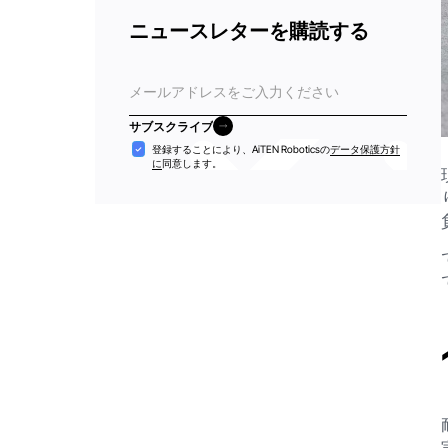
ニュースレターを購読する
電
子
メ
サブスクライブ
ー
サブスクライブ
受
登録することにより、AiTEN Roboticsの
データ保護方針
ル
に
同意します。
け
入
れ