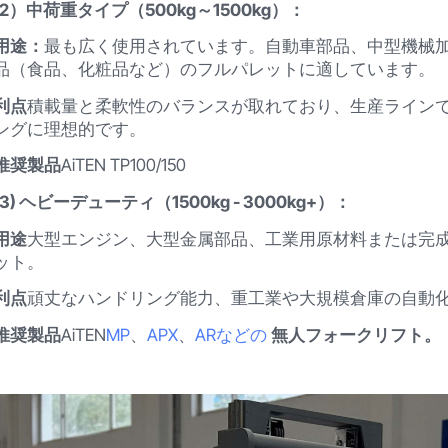
(2）中荷重タイプ（500kg～1500kg）：
用途：
最も広く使用されています。自動車部品、中型機械
品（食品、化粧品など）のフルパレットに適しています。
利点
積載量と柔軟性のバランスが取れており、生産ライン
ングに理想的です。
推奨製品
AiTEN TP100/150
(3) ヘビーデューティ（1500kg - 3000kg+）：
用途
大型エンジン、大型金属部品、工業用原材料または完
ット。
利点
頑丈なハンドリング能力、重工業や大規模倉庫の自動
推奨製品
AiTEN
MP
、
APX
、
ARなどの
無人フォークリフト。