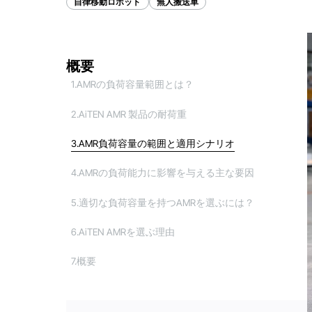
自律移動ロボット
無人搬送車
概要
1.AMRの負荷容量範囲とは？
2.AiTEN AMR 製品の耐荷重
3.AMR負荷容量の範囲と適用シナリオ
4.AMRの負荷能力に影響を与える主な要因
5.適切な負荷容量を持つAMRを選ぶには？
6.AiTEN AMRを選ぶ理由
7.概要