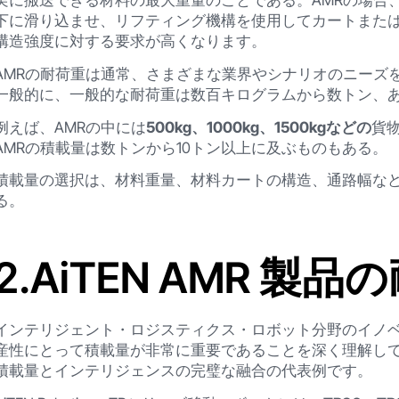
実に搬送できる材料の最大重量のことである。AMRの場合
下に滑り込ませ、リフティング機構を使用してカートまた
構造強度に対する要求が高くなります。
AMRの耐荷重は通常、さまざまな業界やシナリオのニーズ
一般的に、一般的な耐荷重は数百キログラムから数トン、
例えば、AMRの中には
500kg、1000kg、1500kgなどの
貨
AMRの積載量は数トンから10トン以上に及ぶものもある。
積載量の選択は、材料重量、材料カートの構造、通路幅な
る。
2.AiTEN AMR 製
インテリジェント・ロジスティクス・ロボット分野のイノベーターと
産性にとって積載量が非常に重要であることを深く理解し
積載量とインテリジェンスの完璧な融合の代表例です。