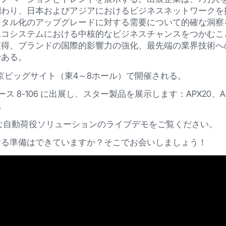
関わり、日本およびアジアにおけるビジネスネットワークを
ジタル化のアップグレードに対する需要について的確な洞察
エコシステムにおける中核的なビジネスチャンスをつかむこ
獲得、ブランドの国際的影響力の強化、最先端の業界技術へ
である。
、東京ビッグサイト（東4～8ホール）で開催される。
cs はブース 8-106 に出展し、スター製品を展示します：APX20、AR
。
トな自動荷役ソリューションのライブデモをご覧ください。
する準備はできていますか？そこでお会いしましょう！