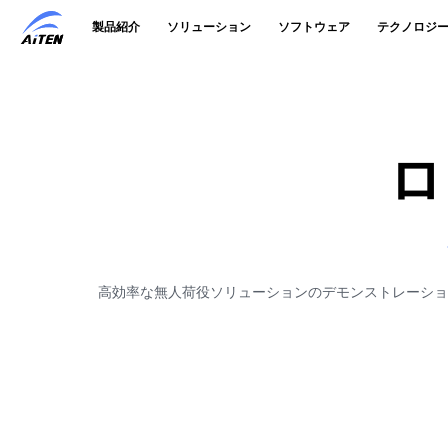
メ
製品紹介
ソリューション
ソフトウェア
テクノロジ
イ
ン
コ
ン
テ
ン
ツ
ロ
へ
ス
キ
ッ
プ
高効率な無人荷役ソリューションのデモンストレーショ