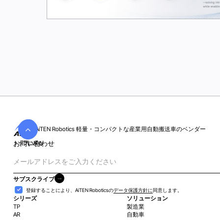
水曜日
24
Jun 2026
AiTEN Robotics 軽量・コンパクトな産業用自動搬送車のベンダー
お問い合わせ
トップに戻る
電
子
メ
サブスクライブ
ー
サブスクライブ
受
登録することにより、AiTEN Roboticsの
データ保護方針に
同意します。
ル
け
シリーズ
ソリューション
TP
製造業
入
AR
自動車
れ