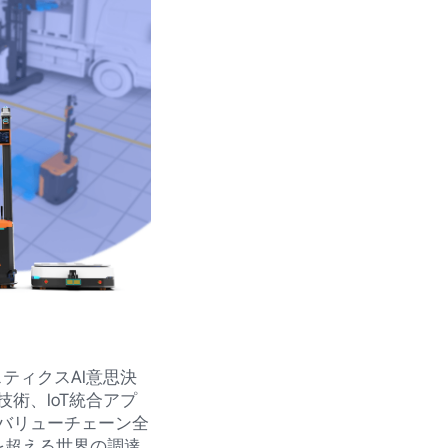
スティクスAI意思決
術、IoT統合アプ
バリューチェーン全
を超える世界の調達