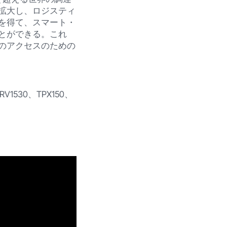
拡大し、ロジスティ
を得て、スマート・
とができる。これ
のアクセスのための
V1530、TPX150、