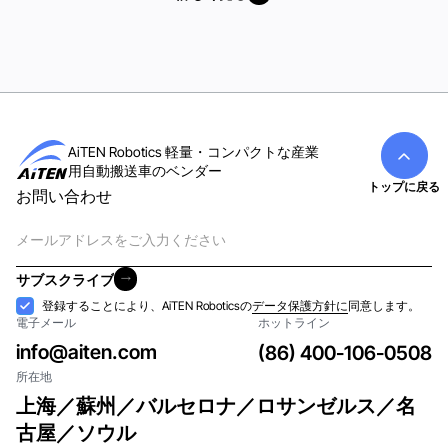
詳しく見る
AiTEN Robotics 軽量・コンパクトな産業
用自動搬送車のベンダー
トップに戻る
お問い合わせ
電
子
メ
サブスクライブ
ー
サブスクライブ
受
登録することにより、AiTEN Roboticsの
データ保護方針に
同意します。
ル
電子メール
ホットライン
け
入
info@aiten.com
(86) 400-106-0508
れ
所在地
上海／蘇州／バルセロナ／ロサンゼルス／名
古屋／ソウル