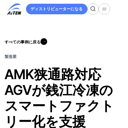
メ
ディストリビューターになる
イ
ディストリビューターになる
ン
コ
ン
テ
すべての事例に戻る
ン
すべての事例に戻る
ツ
へ
製造業
ス
AMK狭通路対応
キ
ッ
プ
AGVが銭江冷凍の
スマートファクト
リー化を支援