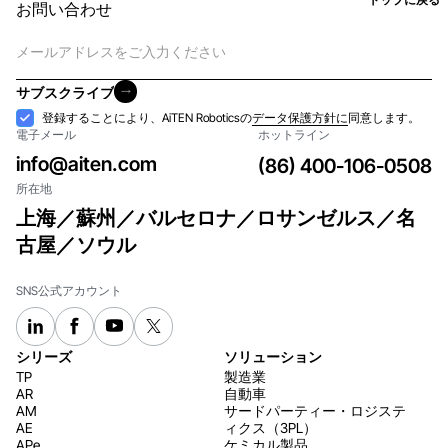
お問い合わせ
電
子
メ
サブスクライブ
ー
サブスクライブ
受
登録することにより、AiTEN Roboticsの
データ保護方針に
同意します。
ル
電子メール
ホットライン
け
入
info@aiten.com
(86) 400-106-0508
れ
所在地
上海／蘇州／バルセロナ／ロサンゼルス／名
古屋／ソウル
SNS公式アカウント
シリーズ
ソリューション
TP
製造業
AR
自動車
AM
サードパーティー・ロジステ
AE
ィクス（3PL）
APe
ケミカル製品