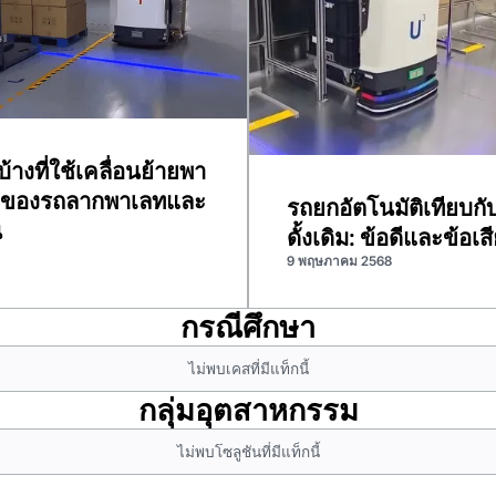
้างที่ใช้เคลื่อนย้ายพา
ทของรถลากพาเลทและ
รถยกอัตโนมัติเทียบ
น
ดั้งเดิม: ข้อดีและข้อเส
9 พฤษภาคม 2568
กรณีศึกษา
ไม่พบเคสที่มีแท็กนี้
กลุ่มอุตสาหกรรม
ไม่พบโซลูชันที่มีแท็กนี้