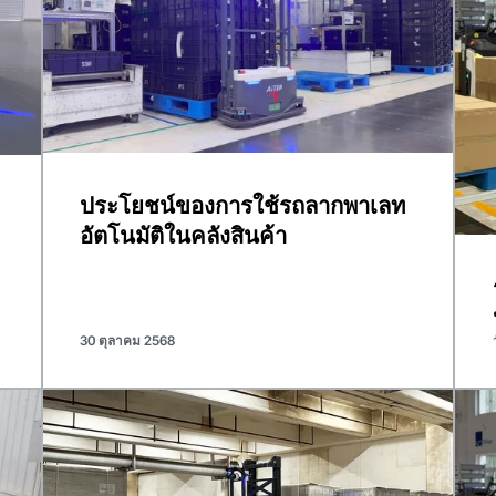
ประโยชน์ของการใช้รถลากพาเลท
อัตโนมัติในคลังสินค้า
30 ตุลาคม 2568