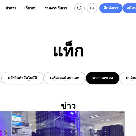
ติดต่อเรา
สมัค
TH
ข่าสาร
เกี่ยวกับ
ร่วมงานกับเรา
ติดต่อเรา
สมัค
TH
แท็ก
คลังสินค้าอัตโนมัติ
เครื่องสแต็คพาเลท
รถลากพาเลท
เอเอ็ม
คลังสินค้าอัตโนมัติ
เครื่องสแต็คพาเลท
รถลากพาเลท
เอเอ็ม
ข่าว