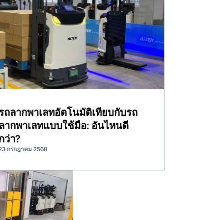
รถลากพาเลทอัตโนมัติเทียบกับรถ
ลากพาเลทแบบใช้มือ: อันไหนดี
กว่า?
23 กรกฎาคม 2568