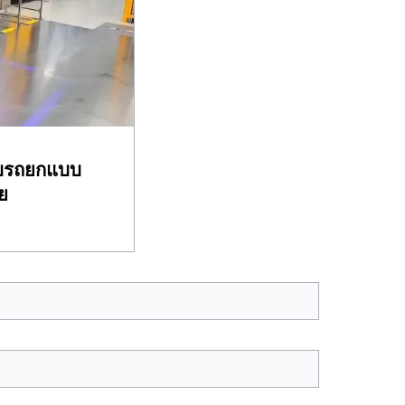
กับรถยกแบบ
ีย