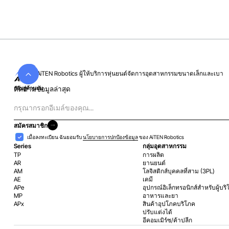
AiTEN Robotics ผู้ให้บริการหุ่นยนต์จัดการอุตสาหกรรมขนาดเล็กและเบา
ติดตามข้อมูลล่าสุด
กลับสู่ด้านบน
อีเมล
สมัครสมาชิก
สมัครสมาชิก
การ
เมื่อลงทะเบียน ฉันยอมรับ
นโยบายการปกป้องข้อมูล
ของ AiTEN Robotics
ยอมรับ
Series
กลุ่มอุตสาหกรรม
TP
การผลิต
AR
ยานยนต์
AM
โลจิสติกส์บุคคลที่สาม (3PL)
AE
เคมี
APe
อุปกรณ์อิเล็กทรอนิกส์สำหรับผู้บร
MP
อาหารและยา
APx
สินค้าอุปโภคบริโภค
ปรับแต่งได้
อีคอมเมิร์ซ/ค้าปลีก