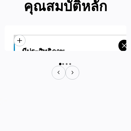
คุณสมบัติหลัก
มีประสิทธิภาพ
มีประสิทธิภาพ
ความสามารถในการรับน้ำหนักสูง:
รองรับน้ำหนักได้ถึง 150 กก.
รันไทม์ขยาย:
ติดตั้งสถานีชาร์จอัตโนมัติเพื่อความสามารถในการใช้งาน
ตลอด 24 ชั่วโมง ส่งผลให้ประสิทธิภาพเพิ่มขึ้น 40%
ชื่อ
*
อีเมลธุรกิจ
*