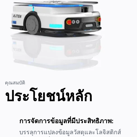
หมายเลขโทรศัพท์
*
ประเทศ / ภูมิภาค
*
ชื่อบริษัท
*
คุณสมบัติ
ประโยชน์หลัก
ข้อความ
เมื่อสมัครใช้งาน แสดงว่าคุณยอมรับ
นโยบายความเป็นส่วนตัว
ของ
เรา และยินยอมที่จะรับข้อมูลอัปเดตจากบริษัทของเรา
การจัดการข้อมูลที่มีประสิทธิภาพ:
ส่ง
บรรลุการแปลงข้อมูลวัสดุและโลจิสติกส์
ส่ง