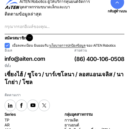
AiTEN Robotics ผู้ให้บริการหุ่นยนต์จัดการ
อุตสาหกรรมขนาดเล็กและเบา
กลับสู่ด้านบน
ติดตามข้อมูลล่าสุด
อีเมล
สมัครสมาชิก
สมัครสมาชิก
การ
เมื่อลงทะเบียน ฉันยอมรับ
นโยบายการปกป้องข้อมูล
ของ AiTEN Robotics
อีเมล
สายด่วน
ยอมรับ
info@aiten.com
(86) 400-106-0508
ที่ตั้ง
เซี่ยงไฮ้ / ซูโจว / บาร์เซโลนา / ลอสแอนเจลิส / นา
โกย่า / โซล
ติดตามเรา
Series
กลุ่มอุตสาหกรรม
TP
การผลิต
AR
ยานยนต์