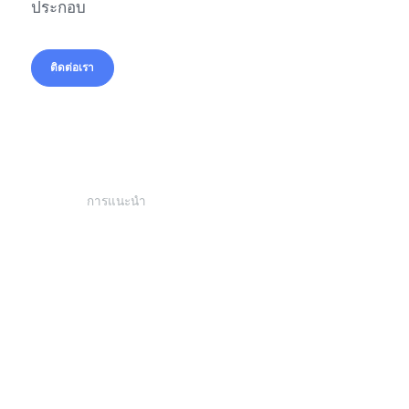
ประกอบ
ติดต่อเรา
ติดต่อเรา
การแนะนำ
การแนะนำ
ซีรีส์ AiTEN ATS ประกอบด้วยรถยกแบบอัตโนมัตินำทาง (AGF) 
ทันสมัย ซีรีส์ ATS ใช้กลไกแชสซีแบบพวงมาลัยและระบบลากจ
ด้านหน้า ซึ่งผสานรวมกับเทคโนโลยีนำทางเลเซอร์ SLAM อัน
สมัยของ AiTEN ช่วยให้การทำงานมีความยืดหยุ่นและมี
ประสิทธิภาพในสภาพแวดล้อมทางอุตสาหกรรมที่ซับซ้อน