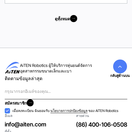
ดูทั้งหมด
ดูทั้งหมด
AiTEN Robotics ผู้ให้บริการหุ่นยนต์จัดการ
อุตสาหกรรมขนาดเล็กและเบา
กลับสู่ด้านบน
ติดตามข้อมูลล่าสุด
อีเมล
สมัครสมาชิก
สมัครสมาชิก
การ
เมื่อลงทะเบียน ฉันยอมรับ
นโยบายการปกป้องข้อมูล
ของ AiTEN Robotics
อีเมล
สายด่วน
ยอมรับ
info@aiten.com
(86) 400-106-0508
ที่ตั้ง