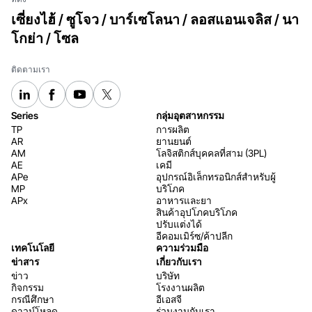
เซี่ยงไฮ้ / ซูโจว / บาร์เซโลนา / ลอสแอนเจลิส / นา
โกย่า / โซล
ติดตามเรา
Series
กลุ่มอุตสาหกรรม
TP
การผลิต
AR
ยานยนต์
AM
โลจิสติกส์บุคคลที่สาม (3PL)
AE
เคมี
APe
อุปกรณ์อิเล็กทรอนิกส์สำหรับผู้
MP
บริโภค
APx
อาหารและยา
สินค้าอุปโภคบริโภค
ปรับแต่งได้
อีคอมเมิร์ซ/ค้าปลีก
เทคโนโลยี
ความร่วมมือ
ข่าสาร
เกี่ยวกับเรา
ข่าว
บริษัท
กิจกรรม
โรงงานผลิต
กรณีศึกษา
อีเอสจี
ดาวน์โหลด
ร่วมงานกับเรา