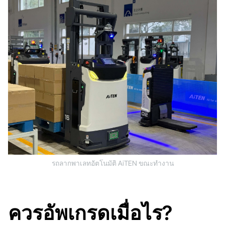
รถลากพาเลทอัตโนมัติ AiTEN ขณะทำงาน
ควรอัพเกรดเมื่อไร?