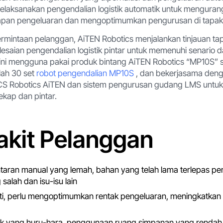
laksanakan pengendalian logistik automatik untuk menguran
apan pengeluaran dan mengoptimumkan pengurusan di tapak
mintaan pelanggan, AiTEN Robotics menjalankan tinjauan tap
saian pengendalian logistik pintar untuk memenuhi senario 
ini mengguna pakai produk bintang AiTEN Robotics “MP10S” s
lah 30 set
robot pengendalian MP10S
, dan bekerjasama deng
RCS Robotics AiTEN dan sistem pengurusan gudang LMS untu
kap dan pintar.
akit Pelanggan
aran manual yang lemah, bahan yang telah lama terlepas pe
alah dan isu-isu lain
ti, perlu mengoptimumkan rentak pengeluaran, meningkatka
ak yang huru-hara, penggunaan ruang simpanan yang rendah