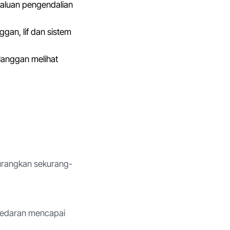
laluan pengendalian
gan, lif dan sistem
langgan melihat
gurangkan sekurang-
ngedaran mencapai