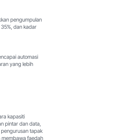
lakkan pengumpulan
 35%, dan kadar
encapai automasi
ran yang lebih
ra kapasiti
n pintar dan data,
 pengurusan tapak
h membawa faedah