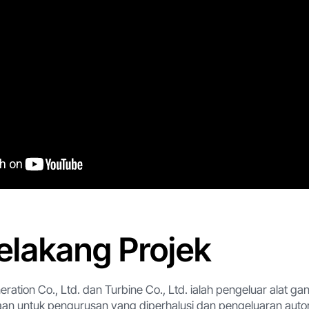
elakang Projek
tion Co., Ltd. dan Turbine Co., Ltd. ialah pengeluar alat gan
an untuk pengurusan yang diperhalusi dan pengeluaran autom