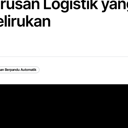
rusan Logistik yan
lirukan
an Berpandu Automatik