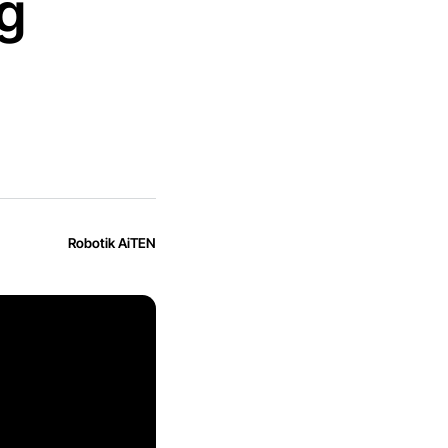
g
Robotik AiTEN