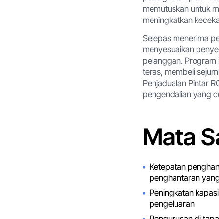
memutuskan untuk me
meningkatkan kecek
Selepas menerima per
menyesuaikan penyele
pelanggan. Program 
teras, membeli sejum
Penjadualan Pintar 
pengendalian yang ce
Mata S
Ketepatan penghant
penghantaran yang s
Peningkatan kapasi
pengeluaran
Pengurusan di tap