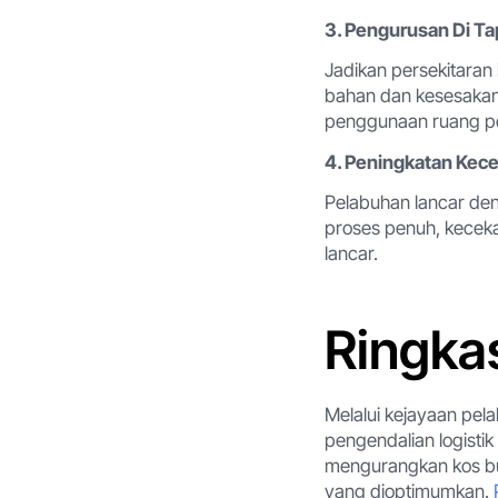
3. Pengurusan Di T
Jadikan persekitaran
bahan dan kesesakan
penggunaan ruang 
4. Peningkatan Kec
Pelabuhan lancar den
proses penuh, kecek
lancar.
Ringka
Melalui kejayaan pela
pengendalian logisti
mengurangkan kos bu
yang dioptimumkan.