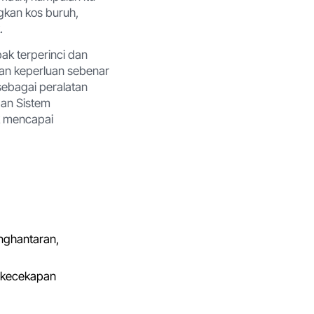
gkan kos buruh,
.
ak terperinci dan
dan keperluan sebenar
ebagai peralatan
an Sistem
k mencapai
nghantaran,
n kecekapan