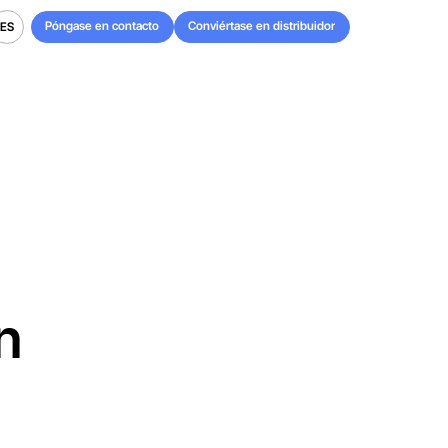
Póngase en contacto
Conviértase en distribuidor
ES
Póngase en contacto
Conviértase en distribuidor
ES
n