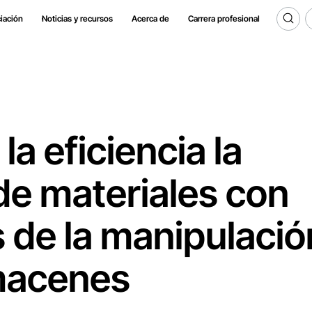
iación
Noticias y recursos
Acerca de
Carrera profesional
a eficiencia la
de materiales con
 de la manipulació
macenes