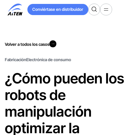
Ir
Conviértase en distribuidor
al
Conviértase en distribuidor
contenido
principal
Volver a todos los casos
Volver a todos los casos
Fabricación
Electrónica de consumo
¿Cómo pueden los
robots de
manipulación
optimizar la