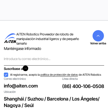
Ver todos
AiTEN Robotics Proveedor de robots de
manipulación industrial ligeros y de pequeño
tamaño
Volver arriba
Manténgase informado
Correo
electrónico
Suscríbase a
Suscríbase a
Aceptación
Al registrarme, acepto la
política de protección de datos
de AiTEN Robotics
Correo electrónico
Línea directa
info@aiten.com
(86) 400-106-0508
Ubicación
Shanghái / Suzhou / Barcelona / Los Ángeles/
Nagoya / Seúl