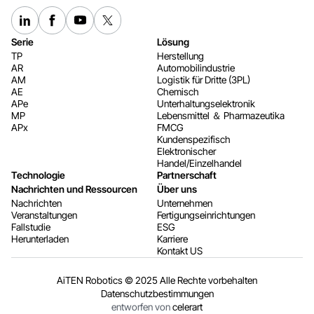
Serie
Lösung
TP
Herstellung
AR
Automobilindustrie
AM
Logistik für Dritte (3PL)
AE
Chemisch
APe
Unterhaltungselektronik
MP
Lebensmittel ＆ Pharmazeutika
APx
FMCG
Kundenspezifisch
Elektronischer
Handel/Einzelhandel
Technologie
Partnerschaft
Nachrichten und Ressourcen
Über uns
Nachrichten
Unternehmen
Veranstaltungen
Fertigungseinrichtungen
Fallstudie
ESG
Herunterladen
Karriere
Kontakt US
AiTEN Robotics © 2025 Alle Rechte vorbehalten
Datenschutzbestimmungen
entworfen von
celerart