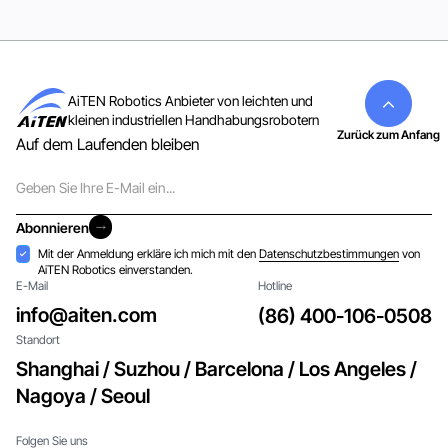
AiTEN Robotics Anbieter von leichten und
kleinen industriellen Handhabungsrobotern
Zurück zum Anfang
Auf dem Laufenden bleiben
E-
Mail
Abonnieren
Abonnieren
Akzeptanz
Mit der Anmeldung erkläre ich mich mit den
Datenschutzbestimmungen
von
AiTEN Robotics einverstanden.
E-Mail
Hotline
info@aiten.com
(86) 400-106-0508
Standort
Shanghai / Suzhou / Barcelona / Los Angeles /
Nagoya / Seoul
Folgen Sie uns