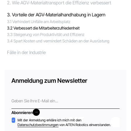
2. Wie AGV-Materialtransport die Effizienz verbessert
3. Vorteile der AGV-Materialhandhabung in Lagern
3.1 Verhindert Unfälle am Arbeitsplatz
3.2 Verbessert die Mitarbeiterzufriedenheit
3.3 Steigerung von Produktivität und Effizienz
3.4 Spart Kosten und vermindert Schäden an der Ausrüstung
Fälle in der Industrie
Anmeldung zum Newsletter
E-
Mail
Abonnieren
Abonnieren
Akzeptanz
Mit der Anmeldung erkläre ich mich mit den
Datenschutzbestimmungen
von AiTEN Robotics einverstanden.