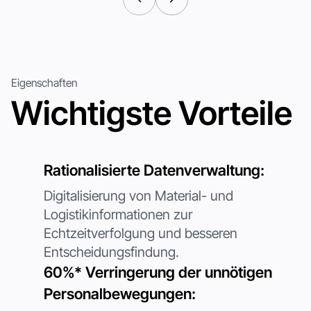
Produktivität ohne menschliches Eingreifen gewährleistet.
Schnelles automatisches Aufladen und
verlängerte Laufzeit:
Schnelles, 2-stündiges automatisches Aufladen für bis zu 6
Stunden Betriebszeit.
Eigenschaften
Wichtigste Vorteile
Vorname
*
Geschäftliche E-Mail
*
Rationalisierte Datenverwaltung:
Digitalisierung von Material- und
Logistikinformationen zur
Rufnummer
*
Echtzeitverfolgung und besseren
Entscheidungsfindung.
Land / Region
*
60%* Verringerung der unnötigen
Personalbewegungen: