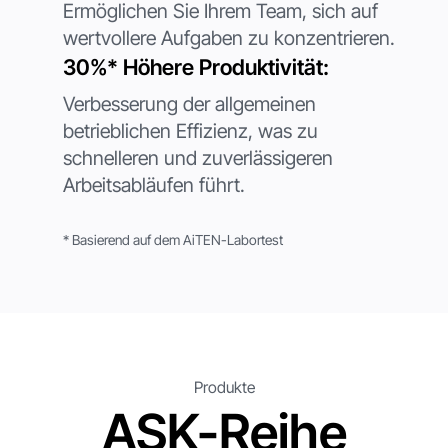
Ermöglichen Sie Ihrem Team, sich auf
Firmenname
*
wertvollere Aufgaben zu konzentrieren.
30%* Höhere Produktivität:
Nachricht
Verbesserung der allgemeinen
betrieblichen Effizienz, was zu
schnelleren und zuverlässigeren
Mit der Anmeldung erklären Sie sich mit unseren
Datenschutzrichtlinien
einverstanden und geben Ihr
Arbeitsabläufen führt.
Einverständnis, Updates von unserem Unternehmen zu erhalten.
Einreichen
Einreichen
* Basierend auf dem AiTEN-Labortest
Produkte
ASK-Reihe