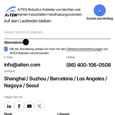
AiTEN Robotics Anbieter von leichten und
kleinen industriellen Handhabungsrobotern
Zurück zum Anfang
Auf dem Laufenden bleiben
E-
Mail
Abonnieren
Abonnieren
Akzeptanz
Mit der Anmeldung erkläre ich mich mit den
Datenschutzbestimmungen
von
AiTEN Robotics einverstanden.
E-Mail
Hotline
info@aiten.com
(86) 400-106-0508
Standort
Shanghai / Suzhou / Barcelona / Los Angeles /
Nagoya / Seoul
Folgen Sie uns
Serie
Lösung