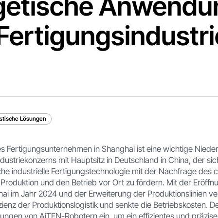
getische Anwendu
 Fertigungsindustri
istische Lösungen
les Fertigungsunternehmen in Shanghai ist eine wichtige Niede
dustriekonzerns mit Hauptsitz in Deutschland in China, der sich
iche industrielle Fertigungstechnologie mit der Nachfrage des
Produktion und den Betrieb vor Ort zu fördern. Mit der Eröff
hai im Jahr 2024 und der Erweiterung der Produktionslinien v
ienz der Produktionslogistik und senkte die Betriebskosten. D
ösungen von AiTEN-Robotern ein, um ein effizientes und präzises