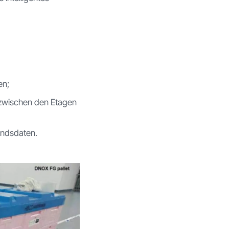
en;
 zwischen den Etagen
andsdaten.