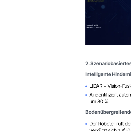
2. Szenariobasierte
Intelligente Hinder
LIDAR + Vision-Fusi
Ai identifiziert au
um 80 %.
Bodenübergreifende
Der Roboter ruft de
verkürzt sich auf 1