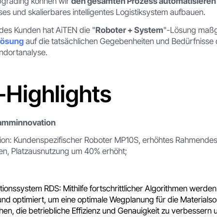
Upgrading können wir
den gesamten Prozess automatisieren
ises und skalierbares intelligentes Logistiksystem aufbauen.
des Kunden hat AiTEN die "
Roboter + System
"-Lösung maßg
klösung
auf die tatsächlichen Gegebenheiten und Bedürfnisse
andortanalyse.
-Highlights
ramminnovation
ion: Kundenspezifischer Roboter MP10S, erhöhtes Rahmendes
n, Platzausnutzung um 40% erhöht;
itionssystem RDS: Mithilfe fortschrittlicher Algorithmen werden
 und optimiert, um eine optimale Wegplanung für die Materialso
hen, die betriebliche Effizienz und Genauigkeit zu verbessern u