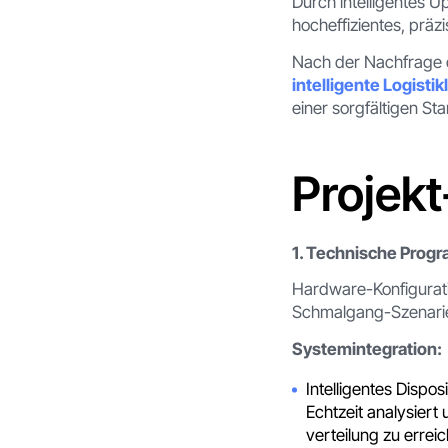
Durch intelligentes 
hocheffizientes, präz
Nach der Nachfrage 
intelligente Logisti
einer sorgfältigen St
Projekt
1. Technische Prog
Hardware-Konfigurat
Schmalgang-Szenarie
Systemintegration:
Intelligentes Dispos
Echtzeit analysiert
verteilung zu erreic