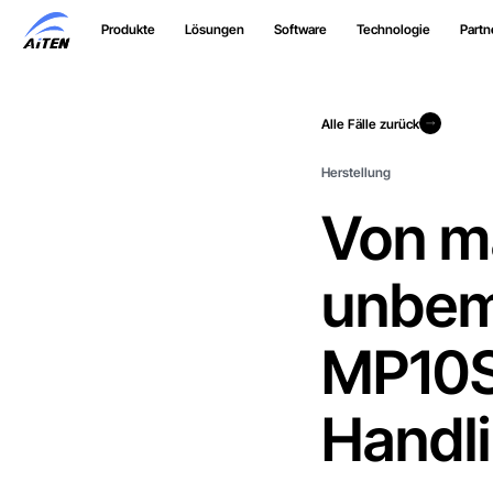
Zum
Produkte
Lösungen
Software
Technologie
Partn
Hauptinhalt
springen
Alle Fälle zurück
Alle Fälle zurück
Herstellung
Von m
unbem
MP10S
Handli