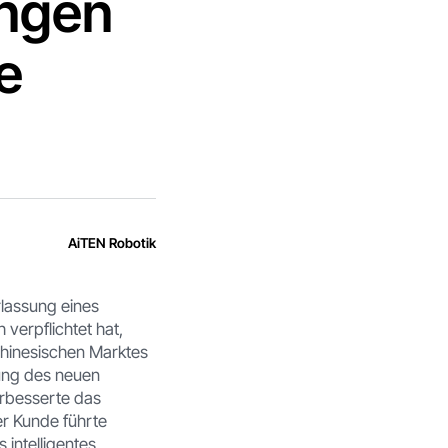
ngen
e
AiTEN Robotik
rlassung eines
 verpflichtet hat,
 chinesischen Marktes
nung des neuen
erbesserte das
er Kunde führte
 intelligentes