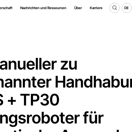
DE
erschaft
Nachrichten und Ressourcen
Über
Karriere
DE
anueller zu
annter Handhabu
 + TP30
ngsroboter für