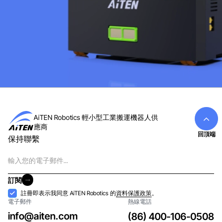
AiTEN Robotics 輕小型工業搬運機器人供
應商
回頂端
保持聯繫
電
子
郵
訂閱
件
訂閱
接
註冊即表示我同意 AiTEN Robotics 的
資料保護政策
。
電子郵件
熱線電話
納
info@aiten.com
(86) 400-106-0508