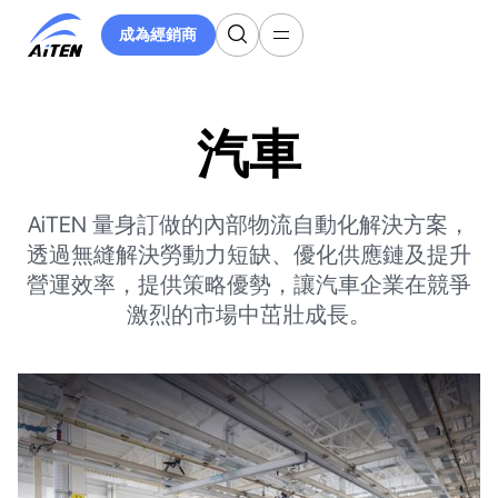
跳
成為經銷商
至
成為經銷商
主
要
內
汽車
容
AiTEN 量身訂做的內部物流自動化解決方案，
透過無縫解決勞動力短缺、優化供應鏈及提升
營運效率，提供策略優勢，讓汽車企業在競爭
激烈的市場中茁壯成長。