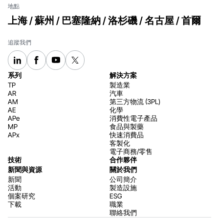
地點
上海 / 蘇州 / 巴塞隆納 / 洛杉磯 / 名古屋 / 首爾
追蹤我們
系列
解決方案
TP
製造業
AR
汽車
AM
第三方物流 (3PL)
AE
化學
APe
消費性電子產品
MP
食品與製藥
APx
快速消費品
客製化
電子商務/零售
技術
合作夥伴
新聞與資源
關於我們
新聞
公司簡介
活動
製造設施
個案研究
ESG
下載
職業
聯絡我們