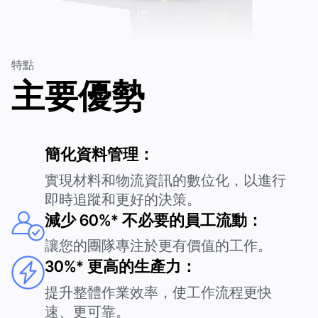
公司名稱
*
特點
主要優勢
訊息
訂閱即表示您同意我們的
隱私權政策
並同意接收我們公司的更新
簡化資料管理：
資訊。
實現材料和物流資訊的數位化，以進行
提交
提交
即時追蹤和更好的決策。
減少 60%* 不必要的員工流動：
讓您的團隊專注於更有價值的工作。
30%* 更高的生產力：
提升整體作業效率，使工作流程更快
速、更可靠。