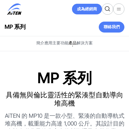
跳
成為經銷商
至
成為經銷商
主
要
MP 系列
聯絡我們
內
聯絡我們
容
簡介
應用
主要功能
產品
解決方案
MP 系列
具備無與倫比靈活性的緊湊型自動導向
堆高機
AiTEN 的 MP10 是一款小型、緊湊的自動導軌式
堆高機，載重能力高達 1,000 公斤。其設計目的