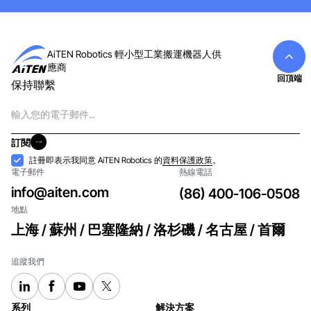
AiTEN Robotics 輕小型工業搬運機器人供
應商
回頂端
保持聯繫
電
子
郵
訂閱
件
訂閱
接
註冊即表示我同意 AiTEN Robotics 的
資料保護政策
。
電子郵件
熱線電話
納
info@aiten.com
(86) 400-106-0508
地點
上海 / 蘇州 / 巴塞隆納 / 洛杉磯 / 名古屋 / 首爾
追蹤我們
系列
解決方案