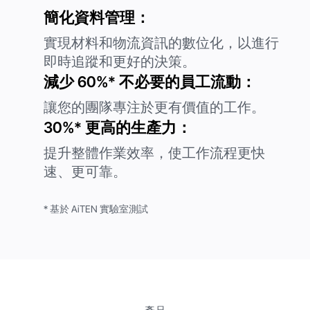
簡化資料管理：
提交
提交
實現材料和物流資訊的數位化，以進行
即時追蹤和更好的決策。
減少 60%* 不必要的員工流動：
讓您的團隊專注於更有價值的工作。
30%* 更高的生產力：
提升整體作業效率，使工作流程更快
速、更可靠。
* 基於 AiTEN 實驗室測試