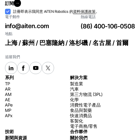
訂閱
件
訂閱
接
註冊即表示我同意 AiTEN Robotics 的
資料保護政策
。
電子郵件
熱線電話
納
info@aiten.com
(86) 400-106-0508
地點
上海 / 蘇州 / 巴塞隆納 / 洛杉磯 / 名古屋 / 首爾
追蹤我們
系列
解決方案
TP
製造業
AR
汽車
AM
第三方物流 (3PL)
AE
化學
APe
消費性電子產品
MP
食品與製藥
APx
快速消費品
客製化
電子商務/零售
技術
合作夥伴
新聞與資源
關於我們