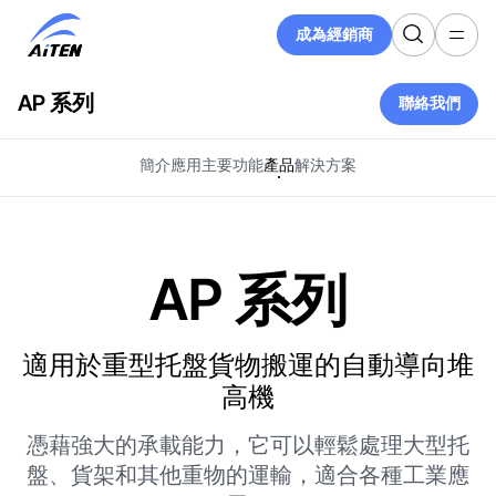
跳
成為經銷商
至
成為經銷商
主
要
AP 系列
聯絡我們
內
聯絡我們
容
簡介
應用
主要功能
產品
解決方案
AP 系列
適用於重型托盤貨物搬運的自動導向堆
高機
憑藉強大的承載能力，它可以輕鬆處理大型托
盤、貨架和其他重物的運輸，適合各種工業應