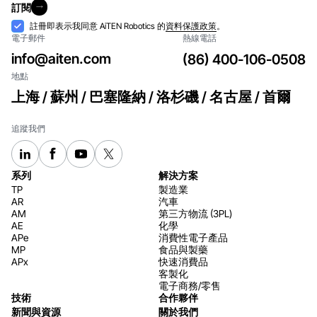
訂閱
件
訂閱
接
註冊即表示我同意 AiTEN Robotics 的
資料保護政策
。
電子郵件
熱線電話
納
info@aiten.com
(86) 400-106-0508
地點
上海 / 蘇州 / 巴塞隆納 / 洛杉磯 / 名古屋 / 首爾
追蹤我們
系列
解決方案
TP
製造業
AR
汽車
AM
第三方物流 (3PL)
AE
化學
APe
消費性電子產品
MP
食品與製藥
APx
快速消費品
客製化
電子商務/零售
技術
合作夥伴
新聞與資源
關於我們