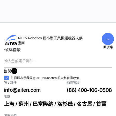
檢視全部
AiTEN Robotics 輕小型工業搬運機器人供
應商
回頂端
保持聯繫
電
子
郵
訂閱
件
訂閱
接
註冊即表示我同意 AiTEN Robotics 的
資料保護政策
。
電子郵件
熱線電話
納
info@aiten.com
(86) 400-106-0508
地點
上海 / 蘇州 / 巴塞隆納 / 洛杉磯 / 名古屋 / 首爾
追蹤我們