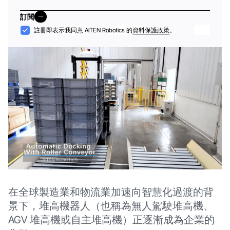
郵
訂閱
件
訂閱
接
註冊即表示我同意 AiTEN Robotics 的
資料保護政策
。
納
在全球製造業和物流業加速向智慧化過渡的背
景下，堆高機器人（也稱為無人駕駛堆高機、
AGV 堆高機或自主堆高機）正逐漸成為企業的