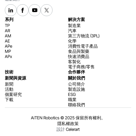
系列
解決方案
TP
製造業
AR
汽車
AM
第三方物流 (3PL)
AE
化學
APe
消費性電子產品
MP
食品與製藥
APx
快速消費品
客製化
電子商務/零售
技術
合作夥伴
新聞與資源
關於我們
新聞
公司簡介
活動
製造設施
個案研究
ESG
下載
職業
聯絡我們
AiTEN Robotics © 2025 保留所有權利。
隱私權政策
設計
Celerart