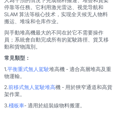
人為干預的情況下完成物料搬運、堆疊和貨架
停靠等任務。它利用激光雷达、视觉导航和
SLAM 算法等核心技术，实现全天候无人物料
搬运、堆垛和仓库作业。
與手動堆高機最大的不同在於它不需要操作
員；系統會自動完成所有的駕駛路徑、貨叉移
動和貨物識別。
常見類型：
1.
平衡重式無人駕駛
堆高機 - 適合高層堆高及重
物運輸。
2.
前移式無人駕駛堆高
機 - 用於狹窄通道和高貨
架作業。
3.
棧板車
- 適用於組裝線物料搬運。