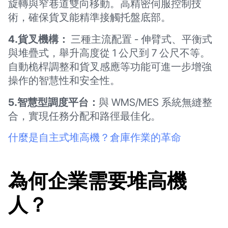
旋轉與窄巷道雙向移動。高精密伺服控制技
術，確保貨叉能精準接觸托盤底部。
4.貨叉機構：
三種主流配置 - 伸臂式、平衡式
與堆疊式，舉升高度從 1 公尺到 7 公尺不等。
自動桅桿調整和貨叉感應等功能可進一步增強
操作的智慧性和安全性。
5.智慧型調度平台：
與 WMS/MES 系統無縫整
合，實現任務分配和路徑最佳化。
什麼是自主式堆高機？倉庫作業的革命
為何企業需要堆高機
人？