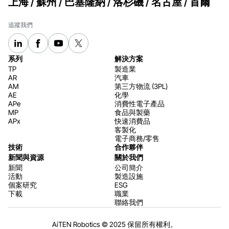
上海 / 蘇州 / 巴塞隆納 / 洛杉磯 / 名古屋 / 首爾
追蹤我們
系列
解決方案
TP
製造業
AR
汽車
AM
第三方物流 (3PL)
AE
化學
APe
消費性電子產品
MP
食品與製藥
APx
快速消費品
客製化
電子商務/零售
技術
合作夥伴
新聞與資源
關於我們
新聞
公司簡介
活動
製造設施
個案研究
ESG
下載
職業
聯絡我們
AiTEN Robotics © 2025 保留所有權利。