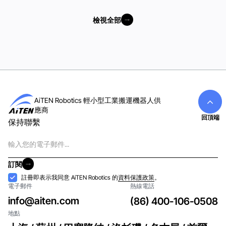
檢視全部
檢視全部
AiTEN Robotics 輕小型工業搬運機器人供
應商
回頂端
保持聯繫
電
子
郵
訂閱
件
訂閱
接
註冊即表示我同意 AiTEN Robotics 的
資料保護政策
。
電子郵件
熱線電話
納
info@aiten.com
(86) 400-106-0508
地點