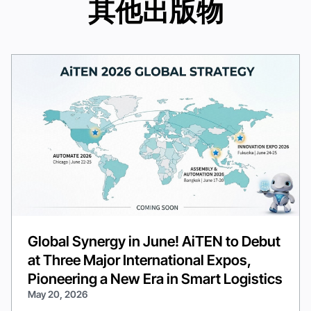
其他出版物
Global Synergy in June! AiTEN to Debut
at Three Major International Expos,
Pioneering a New Era in Smart Logistics
May 20, 2026