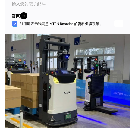
子
郵
訂閱
件
訂閱
接
註冊即表示我同意 AiTEN Robotics 的
資料保護政策
。
納