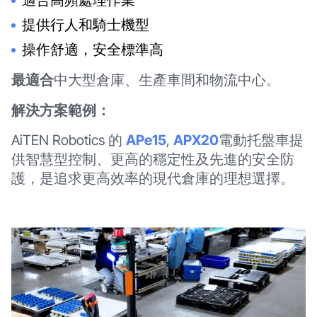
適合高頻處理作業
提供行人和騎士機型
操作舒適，安全標準高
最適合
中大型倉庫、生產車間和物流中心。
解決方案範例：
AiTEN Robotics 的
APe15
,
APX20
電動托盤車提
供智慧型控制、更高的穩定性及先進的安全防
護，是追求更高效率的現代倉庫的理想選擇。