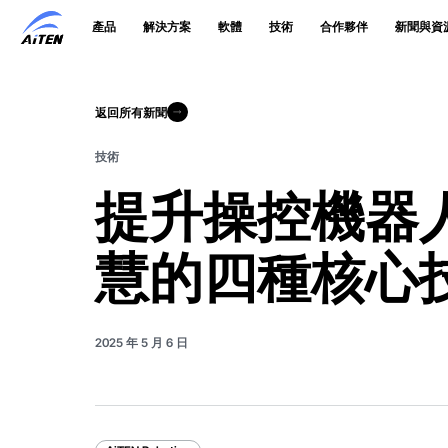
跳
產品
解決方案
軟體
技術
合作夥伴
新聞與資
至
主
要
內
容
返回所有新聞
返回所有新聞
技術
提升操控機器
慧的四種核心
2025 年 5 月 6 日