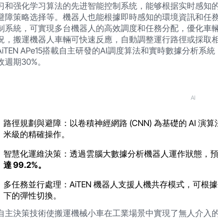
习和强化学习算法的先进智能控制系统，能够根据实时感知
避障策略选择等。機器人也能根據即時感知的環境資訊和任
制系統，可實現多台機器人的高效調度和任務分配，優化車
況，搬運機器人車輛可快速反應，自動調整運行路徑或採取
AiTEN APe15搭載自主研發的AI調度算法和實時數據分
收週期30%。
AI
路徑規劃與避障：以卷積神經網路 (CNN) 為基礎的 AI
米級的精確操作。
智慧化運維決策：透過雲腦大數據分析機器人運作狀態，
達 99.2%。
多任務並行處理：AiTEN 機器人支援人機共存模式，可
下的彈性切換。
自主決策技術使搬運機械小車在工業場景中實現了無人介入