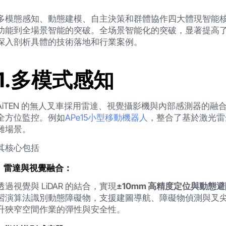
多模態感知、動態建模、自主決策和群體協作四大體現智能
功能到全場景智能的突破。全场景智能化的突破，显著提高
深入剖析具體的技術落地和行業案例。
1.多模式感知
AiTEN 的無人叉車採用雷達、視覺攝影機與內部感測器的
全方位監控。例如
APe15小型移動機器人
，整合了基於激光雷
雜場景。
其核心包括
雷達與視覺融合：
透過視覺與 LiDAR 的結合，實現
±10mm 高精度定位與動態
習演算法識別動態障礙物，支援建圖導航、障礙物偵測與叉尖
升狹窄空間作業的彈性與安全性。