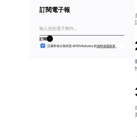
訂閱電子報
電
子
郵
訂閱
件
訂閱
接
註冊即表示我同意 AiTEN Robotics 的
資料保護政策
。
納