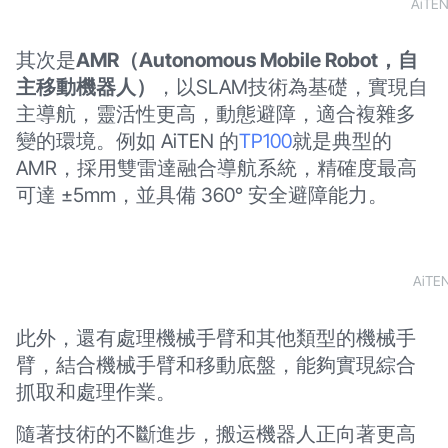
AiTE
其次是
AMR（Autonomous Mobile Robot，自
主移動機器人）
，以SLAM技術為基礎，實現自
主導航，靈活性更高，動態避障，適合複雜多
變的環境。例如 AiTEN 的
TP100
就是典型的
AMR，採用雙雷達融合導航系統，精確度最高
可達 ±5mm，並具備 360° 安全避障能力。
AiTE
此外，還有處理機械手臂和其他類型的機械手
臂，結合機械手臂和移動底盤，能夠實現綜合
抓取和處理作業。
隨著技術的不斷進步，搬运機器人正向著更高