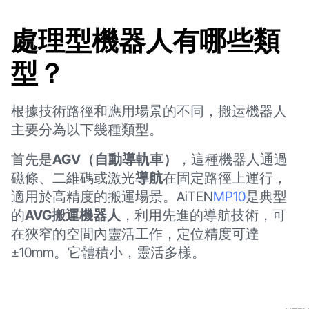
處理型機器人有哪些類
型？
根據技術路徑和應用場景的不同，搬运機器人
主要分為以下幾種類型。
首先是
AGV（自動導軌車）
，這種機器人通過
磁條、二維碼或激光
導航
在固定路徑上運行，
適用於高精度的搬運場景。AiTEN
MP10
是典型
的
AVG搬運機器人
，利用先進的導航技術，可
在狹窄的空間內靈活工作，定位精度可達
±10mm。它體積小，靈活多樣。