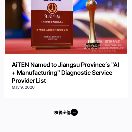
AiTEN Named to Jiangsu Province’s "AI
+ Manufacturing" Diagnostic Service
Provider List
May 9, 2026
檢視全部
檢視全部