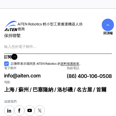
AiTEN Robotics 輕小型工業搬運機器人供
應商
回頂端
保持聯繫
電
子
郵
訂閱
件
訂閱
接
註冊即表示我同意 AiTEN Robotics 的
資料保護政策
。
電子郵件
熱線電話
納
info@aiten.com
(86) 400-106-0508
地點
上海 / 蘇州 / 巴塞隆納 / 洛杉磯 / 名古屋 / 首爾
追蹤我們