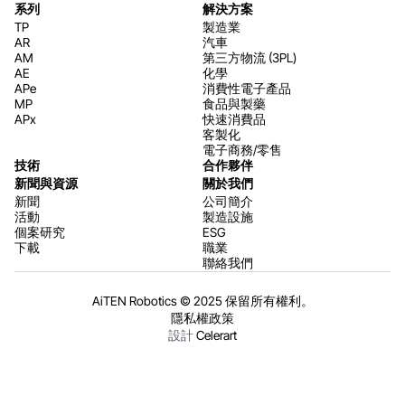
系列
解決方案
TP
製造業
AR
汽車
AM
第三方物流 (3PL)
AE
化學
APe
消費性電子產品
MP
食品與製藥
APx
快速消費品
客製化
電子商務/零售
技術
合作夥伴
新聞與資源
關於我們
新聞
公司簡介
活動
製造設施
個案研究
ESG
下載
職業
聯絡我們
AiTEN Robotics © 2025 保留所有權利。
隱私權政策
設計
Celerart