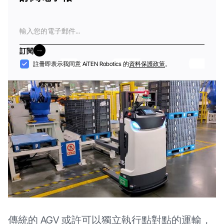
電
子
郵
訂閱
件
訂閱
接
註冊即表示我同意 AiTEN Robotics 的
資料保護政策
。
納
傳統的 AGV 或許可以獨立執行點對點的運輸，