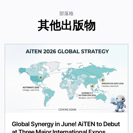
部落格
其他出版物
Global Synergy in June! AiTEN to Debut
at Three Major International Expos,