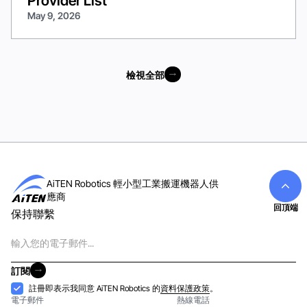
Provider List
May 9, 2026
檢視全部
檢視全部
AiTEN Robotics 輕小型工業搬運機器人供
應商
回頂端
保持聯繫
電
子
郵
訂閱
件
訂閱
接
註冊即表示我同意 AiTEN Robotics 的
資料保護政策
。
電子郵件
熱線電話
納