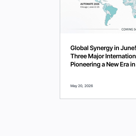
Global Synergy in June!
Three Major Internation
Pioneering a New Era in
May 20, 2026