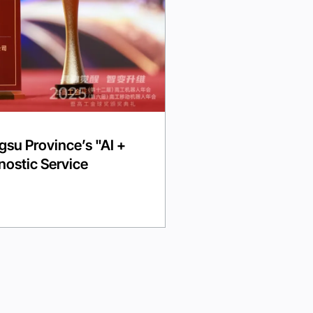
su Province’s "AI +
ostic Service