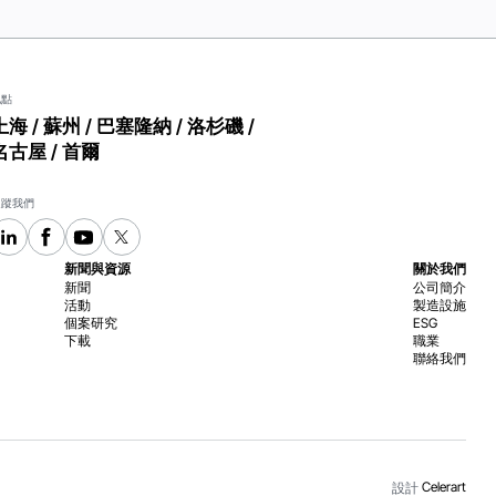
地點
上海 / 蘇州 / 巴塞隆納 / 洛杉磯 /
名古屋 / 首爾
追蹤我們
新聞與資源
關於我們
新聞
公司簡介
活動
製造設施
個案研究
ESG
下載
職業
聯絡我們
Celerart
設計