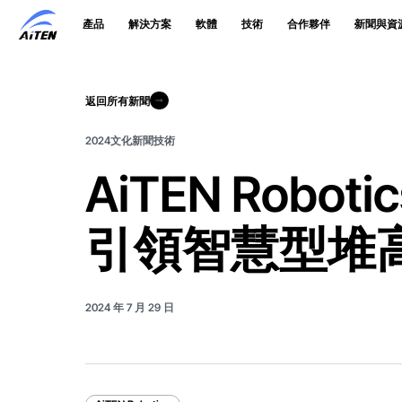
跳
產品
解決方案
軟體
技術
合作夥伴
新聞與資
至
主
要
內
容
返回所有新聞
返回所有新聞
2024
文化
新聞
技術
AiTEN Robot
引領智慧型堆
2024 年 7 月 29 日