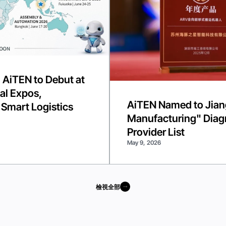
 AiTEN to Debut at
al Expos,
AiTEN Named to Jiang
 Smart Logistics
Manufacturing" Diagn
Provider List
May 9, 2026
檢視全部
檢視全部