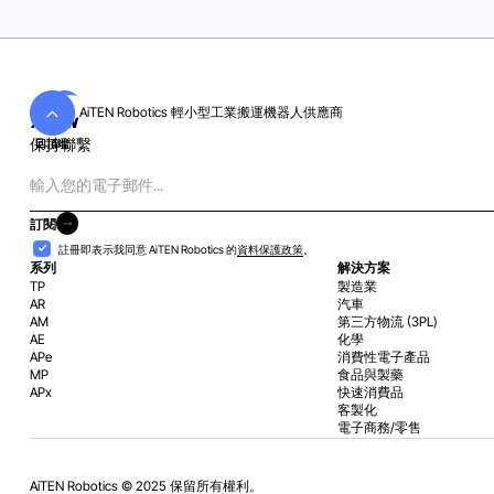
AiTEN Robotics 輕小型工業搬運機器人供應商
保持聯繫
回頂端
電
子
郵
訂閱
件
訂閱
接
註冊即表示我同意 AiTEN Robotics 的
資料保護政策
。
納
系列
解決方案
TP
製造業
AR
汽車
AM
第三方物流 (3PL)
AE
化學
APe
消費性電子產品
MP
食品與製藥
APx
快速消費品
客製化
電子商務/零售
AiTEN Robotics © 2025 保留所有權利。