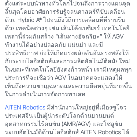
ตั้งแต่ระบบนำทางทั่วโลกไปจนถึงการวางแผนจุด
สิ้นสุดโดยอาศัยการรับรู้จลนศาสตร์ที่ขับเคลื่อน
ด้วย Hybrid A* ไปจนถึงวิถีการเคลื่อนที่ที่ราบรื่น
ด้วยเทคนิคต่างๆ เช่น เส้นโค้งเบซิเยร์ เทคโนโลยี
เหล่านี้ร่วมกันสร้าง “เส้นทางอัจฉริยะ” ให้ AGV
ทำงานได้อย่างปลอดภัย แม่นยำ และมี
ประสิทธิภาพ ก่อให้เกิดแรงผลักดันอันทรงพลังให้
กับระบบโลจิสติกส์และการผลิตอัตโนมัติสมัยใหม่
ในขณะที่เทคโนโลยียังคงก้าวหน้า เรามีเหตุผลทุก
ประการที่จะเชื่อว่า AGV ในอนาคตจะแสดงให้
เห็นถึงความชาญฉลาดและความยืดหยุ่นที่มากขึ้น
ในการดำเนินการจัดการพาเลท
AiTEN Robotics
มีสำนักงานใหญ่อยู่ที่เมืองซูโจว
ประเทศจีน เป็นผู้นำระดับโลกด้านยานยนต์
อุตสาหกรรมไร้คนขับ (AMR/AGV) และโซลูชัน
ระบบอัตโนมัติด้านโลจิสติกส์ AiTEN Robotics ได้