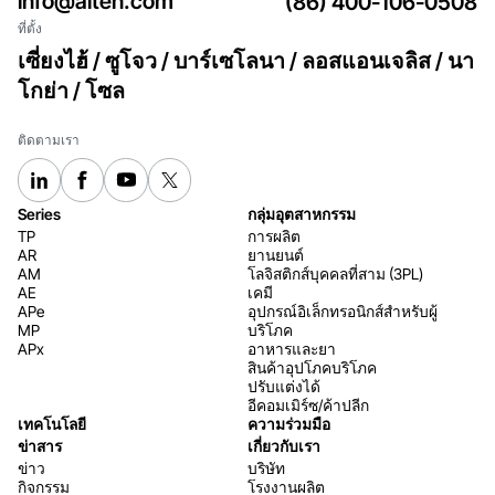
info@aiten.com
(86) 400-106-0508
ที่ตั้ง
เซี่ยงไฮ้ / ซูโจว / บาร์เซโลนา / ลอสแอนเจลิส / นา
โกย่า / โซล
ติดตามเรา
Series
กลุ่มอุตสาหกรรม
TP
การผลิต
AR
ยานยนต์
AM
โลจิสติกส์บุคคลที่สาม (3PL)
AE
เคมี
APe
อุปกรณ์อิเล็กทรอนิกส์สำหรับผู้
MP
บริโภค
APx
อาหารและยา
สินค้าอุปโภคบริโภค
ปรับแต่งได้
อีคอมเมิร์ซ/ค้าปลีก
เทคโนโลยี
ความร่วมมือ
ข่าสาร
เกี่ยวกับเรา
ข่าว
บริษัท
กิจกรรม
โรงงานผลิต